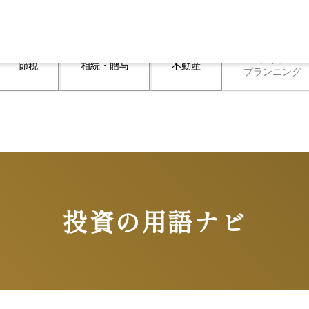
ライフ

節税
相続・贈与
不動産
プランニング
投資の用語ナビ