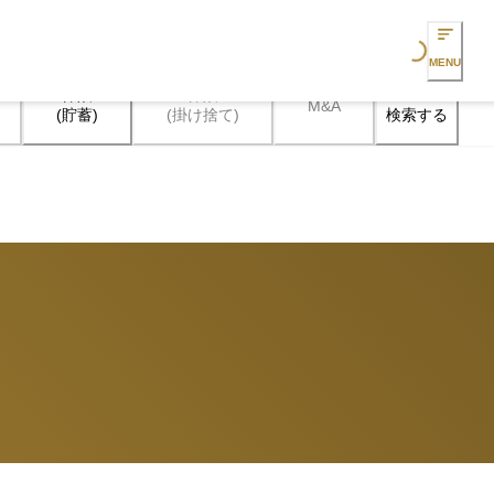
Loading...
MENU
保険

保険

M&A
検索する
(貯蓄)
(掛け捨て)