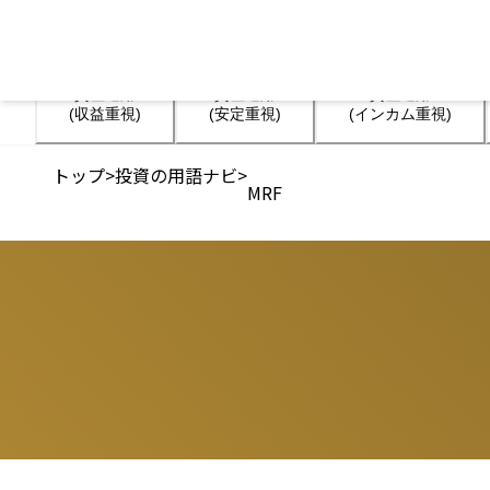
資産運用

資産運用

資産運用

(収益重視)
(安定重視)
(インカム重視)
トップ
>
投資の用語ナビ
>
MRF