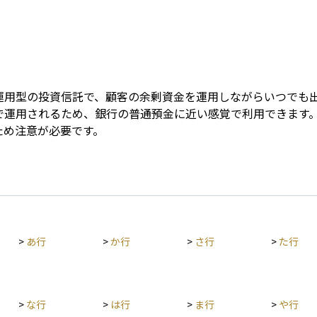
Term
期運用型の投資信託で、顧客の余剰資金を運用しながらいつでも
で運用されるため、銀行の普通預金に近い感覚で利用できます
ため注意が必要です。
>
あ行
>
か行
>
さ行
>
た行
>
な行
>
は行
>
ま行
>
や行