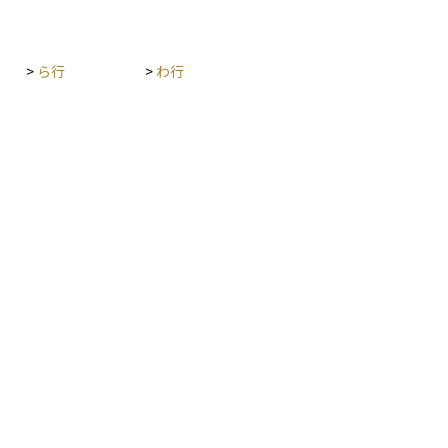
>
ら行
>
わ行