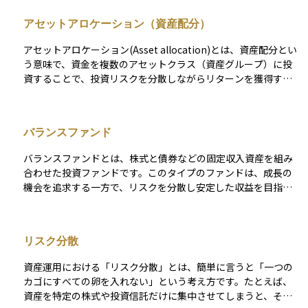
全体としての損失を軽減できます。このように、資金を一カ所
アセットアロケーション（資産配分）
に集中させるよりも値動きの影響が分散されるため、長期的に
はより安定したリターンが期待できます。 ただし、あらゆるリ
アセットアロケーション(Asset allocation)とは、資産配分とい
スクが消えるわけではなく、世界全体の経済状況が悪化すれば
う意味で、資金を複数のアセットクラス（資産グループ）に投
同時に下落するケースもあるため、投資を行う際は目標や投資
資することで、投資リスクを分散しながらリターンを獲得する
期間、リスク許容度を考慮したうえで、計画的に実行すること
ための資産運用方法。アセットアロケーションは戦略的アセッ
が大切です。
トアロケーションと戦術的アセットアロケーションの２つを組
み合わせることで行われ、前者は中長期的に投資目的・リスク
バランスファンド
許容度・投資機関に基づいて資産配分を決定し、後者は短期的
に投資対象の資産特性に基づいて資産配分を決定する。
バランスファンドとは、株式と債券などの固定収入資産を組み
合わせた投資ファンドです。このタイプのファンドは、成長の
機会を追求する一方で、リスクを分散し安定した収益を目指し
ます。投資の比率は通常、ファンドの投資方針に基づき、アク
ティブに管理されます。 バランスファンドの主な魅力は、一つ
のファンド内で異なる資産クラスへの露出を確保できる点にあ
リスク分散
ります。市場の変動に対する耐性を高めるために、株式の成長
性と債券の安定性を兼ね備えています。このため、市場の状況
資産運用における「リスク分散」とは、簡単に言うと「一つの
に応じて、ファンドマネージャーは資産配分を調整し、リスク
カゴにすべての卵を入れない」という考え方です。たとえば、
を管理しながらリターンを最適化することが可能です。 投資家
資産を特定の株式や投資信託だけに集中させてしまうと、それ
にとって、バランスファンドは多様な投資ポートフォリオを持