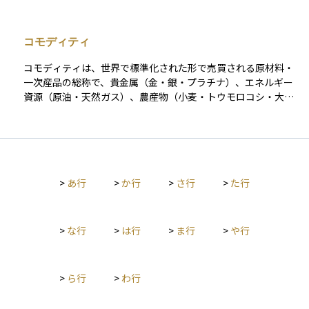
が値下がりしたときに大きな損失を受ける可能性があります。
つことなく、一定のリバランスを通じて市場の機会を捉えつ
リスク分散は、このリスクを減らすために、異なる種類の投資
つ、下落リスクを抑制できる手段を提供します。特に長期投資
商品や地域、産業に資金を分けて投資する方法です。これによ
や退職資金の積立に適しており、安定した運用成績を求める投
コモディティ
り、一つの商品が値下がりしても、他の商品が値上がりするこ
資家に人気があります。
とで全体の損失を抑える効果が期待できます。たとえば、国内
コモディティは、世界で標準化された形で売買される原材料・
株式だけでなく、海外株式や債券など複数の商品に投資するこ
一次産品の総称で、貴金属（金・銀・プラチナ）、エネルギー
とで、安定した資産運用が目指せます。 「たくさんの場所に投
資源（原油・天然ガス）、農産物（小麦・トウモロコシ・大
資して安全ネットを張る」というイメージを持つとわかりやす
豆）、産業用金属（銅・アルミニウム）などに分類される。 投
いでしょう。
資経路は大きく四つある。①現物保有（地金やコイン）、②先
物取引、③商品指数連動型ETF・ETN、④コモディティファン
ド。実務では先物を組み込んだETFが主流で、代表的な指数に
ブルームバーグ・コモディティ・インデックスや S\&P GSCI が
>
あ行
>
か行
>
さ行
>
た行
ある。 価格は需給バランス、在庫統計、OPEC政策、地政学リ
スク、天候、為替など多様な要因で変動する。先物運用では限
月乗り換え時のロールコスト（コンタンゴ）や信託報酬がリタ
ーンを圧迫し、現物保有では保管・保険料、税制（例：金地金
>
な行
>
は行
>
ま行
>
や行
の譲渡益は総合課税）が影響するため、コスト構造の把握が欠
かせない。 コモディティは株式・債券との相関が相対的に低
く、インフレ率と連動しやすいことから、分散投資とインフレ
>
ら行
>
わ行
ヘッジに有効とされる。一方で短期的な価格変動が大きく、資
産配分比率や取引手段を目的に合わせて設計し、損失許容度に