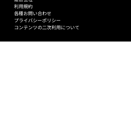
利用規約
各種お問い合わせ
プライバシーポリシー
コンテンツの二次利用について
当メディアで提供するコンテンツは、情報の提供を目的としており、投資
行動を勧誘する目的で、作成したものではありません。 銘柄の選択、売買
投資の最終決定は、お客様ご自身でご判断いただきますようお願いいたしま
コンテンツの情報は、弊社が信頼できると判断した情報源から入手したも
が、その情報源の確実性を保証したものではありません。 また、本コンテ
載内容は、予告なしに変更することがあります。
「投資のコンシェルジュ」はMONO Investmentの登録商標です（登録商標
6527070号）。
Copyright © 2022 株式会社MONO Investment All rights reserved.