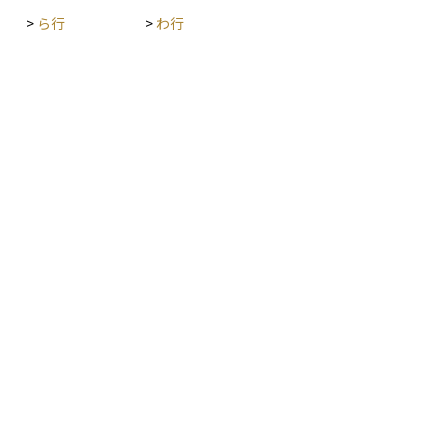
>
ら行
>
わ行