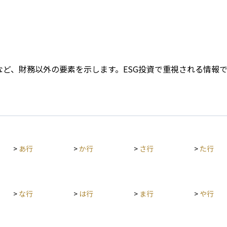
Term
ど、財務以外の要素を示します。ESG投資で重視される情報で
>
あ行
>
か行
>
さ行
>
た行
>
な行
>
は行
>
ま行
>
や行