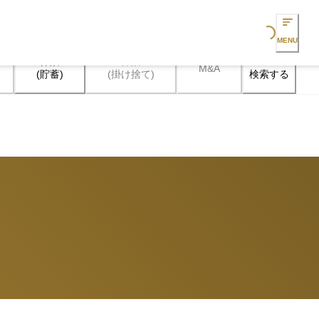
Loading...
MENU
保険

保険

M&A
検索する
(貯蓄)
(掛け捨て)