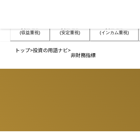
資産運用

資産運用

資産運用

(収益重視)
(安定重視)
(インカム重視)
トップ
>
投資の用語ナビ
>
非財務指標