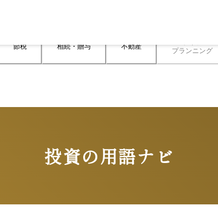
ライフ

節税
相続・贈与
不動産
プランニング
投資の用語ナビ