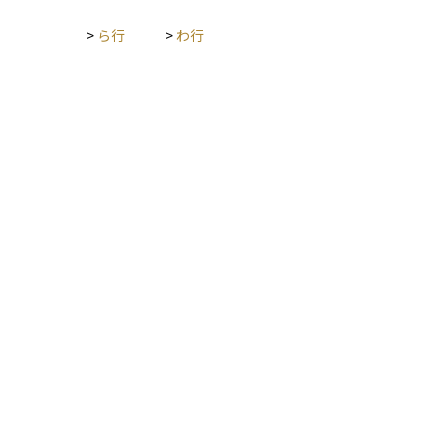
>
ら行
>
わ行