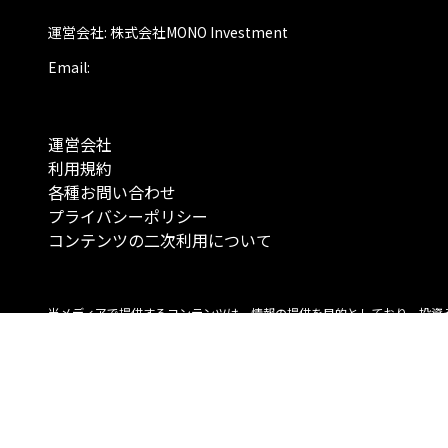
運営会社: 株式会社MONO Investment
Email:
運営会社
利用規約
各種お問い合わせ
プライバシーポリシー
コンテンツの二次利用について
当メディアで提供するコンテンツは、情報の提供を目的としており、投資
行動を勧誘する目的で、作成したものではありません。 銘柄の選択、売買
投資の最終決定は、お客様ご自身でご判断いただきますようお願いいたしま
コンテンツの情報は、弊社が信頼できると判断した情報源から入手したも
が、その情報源の確実性を保証したものではありません。 また、本コンテ
載内容は、予告なしに変更することがあります。