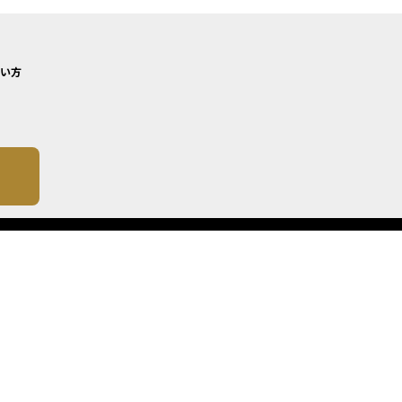
い方
について