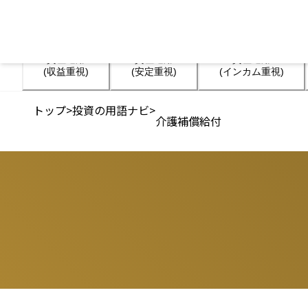
資産運用

資産運用

資産運用

(収益重視)
(安定重視)
(インカム重視)
トップ
>
投資の用語ナビ
>
介護補償給付