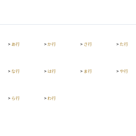
>
あ行
>
か行
>
さ行
>
た行
>
な行
>
は行
>
ま行
>
や行
>
ら行
>
わ行