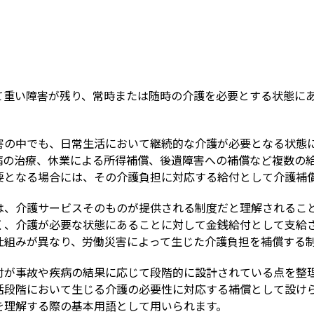
Term
て重い障害が残り、常時または随時の介護を必要とする状態に
害の中でも、日常生活において継続的な介護が必要となる状態
病の治療、休業による所得補償、後遺障害への補償など複数の
要となる場合には、その介護負担に対応する給付として介護補
は、介護サービスそのものが提供される制度だと理解されるこ
く、介護が必要な状態にあることに対して金銭給付として支給
仕組みが異なり、労働災害によって生じた介護負担を補償する
付が事故や疾病の結果に応じて段階的に設計されている点を整
活段階において生じる介護の必要性に対応する補償として設け
を理解する際の基本用語として用いられます。