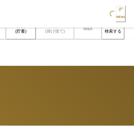
Loading...
MENU
保険

保険

M&A
検索する
(貯蓄)
(掛け捨て)