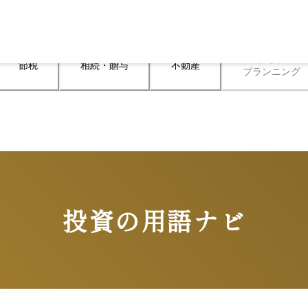
ライフ

節税
相続・贈与
不動産
プランニング
投資の用語ナビ