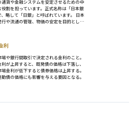
の通貨や金融システムを安定させるための中
な役割を担っています。正式名称は「日本銀
、略して「日銀」と呼ばれています。 日本
発行や流通の管理、物価の安定を目的とした
政策の運営、国の財政資金の出納業務などを
ています。たとえば、景気が落ち込んだとき
政策金利を引き下げたり、国債を買い入れる
金利
で市中にお金を供給し、経済活動を後押しし
。逆に、インフレが進み過ぎた場合には引き
市場や銀行間取引で決定される金利のこと。
を講じて物価の安定を図ります。 さらに、
金利が上昇すると、既発債の価格は下落し、
機関同士の決済を円滑に行うための仕組み
市場金利が低下すると債券価格は上昇する。
金融システム全体の信頼性を保つための監
連動債の価格にも影響を与える要因となる。
支援も担っています。投資や資産運用を行う
では、日銀の政策や会合、総裁の発言が市場
える影響を注視することが非常に重要です。