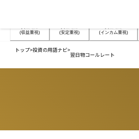
資産運用

資産運用

資産運用

(収益重視)
(安定重視)
(インカム重視)
トップ
>
投資の用語ナビ
>
翌日物コールレート