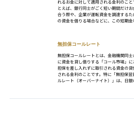
れるお金に対して適用される金利のこと
とえば、銀行同士がごく短い期間だけお
合う際や、企業が運転資金を調達するた
の資金を借りる場合などに、この短期金
られます。短期金利は中央銀行の金融政
な影響を受けるため、経済の動向を反映
指標のひとつです。たとえば、日本銀行
無担保コールレート
利を変更すると、市場の短期金利もそれ
て動く傾向があります。個人投資家にと
無担保コールレートとは、金融機関同士
預金金利や短期の債券利回りに影響する
に資金を貸し借りする「コール市場」に
常の資産運用に直結する重要な金利です
担保を差し入れずに取引される資金の貸
される金利のことです。特に「無担保翌
ルレート（オーバーナイト）」は、日銀
策の誘導目標となっている重要な指標金
り、日本の金利水準全体に大きな影響を
す。 このレートが下がると、全体的にお金が借り
やすくなり、景気刺激につながることが
す。一方で、上がると資金調達コストが
り、景気を引き締める方向に働きます。
とっては、短期金利の動向を知ることで
株式などの資産価格への影響を予測しや