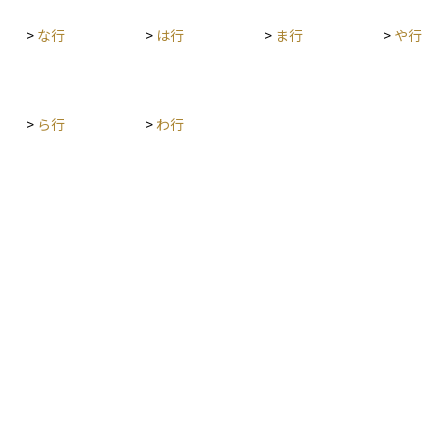
さえてお
能な資金量をコントロールします。 金融政策は、
株式や債券、為替市場にも大きな影響を与えま
>
な行
>
は行
>
ま行
>
や行
す。たとえば、利下げが行われれば企業の資金調
達コストが下がり、株価の上昇要因となる一方
で、金利低下により通貨が下落しやすくなること
もあります。 このように、金融政策の動向は資産
>
ら行
>
わ行
運用において非常に重要なファクターであり、中
央銀行の声明や会合の結果には多くの投資家が注
目しています。