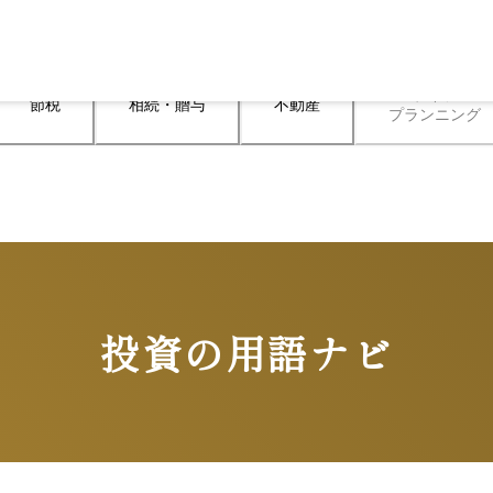
ライフ

節税
相続・贈与
不動産
プランニング
投資の用語ナビ