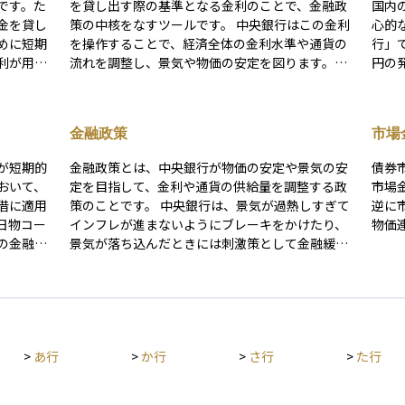
です。た
を貸し出す際の基準となる金利のことで、金融政
国内
金を貸し
策の中核をなすツールです。 中央銀行はこの金利
心的
めに短期
を操作することで、経済全体の金利水準や通貨の
行」で
利が用い
流れを調整し、景気や物価の安定を図ります。た
円の
策に大き
とえば、景気が冷え込んでいるときには政策金利
金融
しやすい
を引き下げて（利下げ）お金を借りやすくし、消
行っ
が政策金
費や投資を促進します。逆に、インフレが進みす
には
金融政策
市場
に連動し
ぎているときには政策金利を引き上げて（利上
こと
っては、
げ）需要を抑え、物価の上昇をコントロールしよ
ます
が短期的
金融政策とは、中央銀行が物価の安定や景気の安
債券
ため、日
うとします。 政策金利の変更は、住宅ローンや企
締め策
おいて、
定を目指して、金利や通貨の供給量を調整する政
市場
。
業の融資金利、預金金利など、私たちの生活に関
金融
借に適用
策のことです。 中央銀行は、景気が過熱しすぎて
逆に
わる金利にも波及します。また、株式市場・債券
や、
日物コー
インフレが進まないようにブレーキをかけたり、
物価
市場・為替市場にも大きな影響を与えるため、投
視・
の金融政
景気が落ち込んだときには刺激策として金融緩和
資家にとっては極めて重要な経済指標です。 たと
うえ
利であ
を行ったりして、経済全体のバランスを保とうと
えば、中央銀行が予想以上に利上げを行った場合
に与
与えま
します。 主な金融政策の手段には、以下のような
は、株式市場が下落し、通貨が上昇する可能性が
ものがあります： - 政策金利の操作（利下げ・利
あります。逆に利下げが行われれば、株高・通貨
ありま
上げ）：短期金利を上下させて、消費や投資を刺
安につながることが一般的です。 各国の中央銀行
高くな
激・抑制します。 - 公開市場操作：中央銀行が国
（例：日本銀行、FRB、ECBなど）は、定期的に
>
あ行
>
か行
>
さ行
>
た行
投資家に
債などを売買することで、市場の資金量を調整し
会合を開き、経済情勢や物価の動向を見ながら政
、債券や
ます。 - 預金準備率の変更：銀行が中央銀行に預
策金利を調整しています。
すくなる
ける準備金の割合を調整することで、貸し出し可