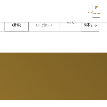
Loading...
MENU
保険

保険

M&A
検索する
(貯蓄)
(掛け捨て)