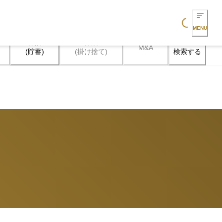
Loading...
MENU
保険

保険

M&A
検索する
(貯蓄)
(掛け捨て)