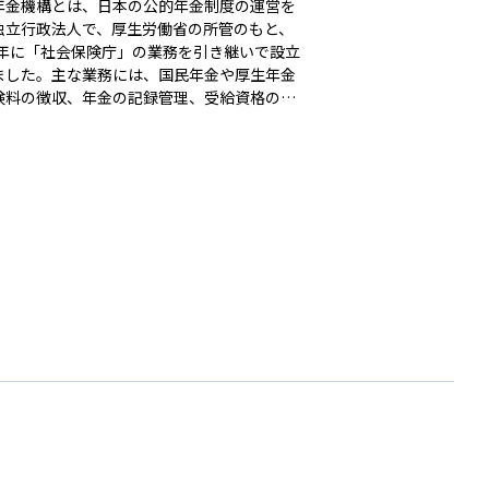
年金機構とは、日本の公的年金制度の運営を
独立行政法人で、厚生労働省の所管のもと、
10年に「社会保険庁」の業務を引き継いで設立
ました。主な業務には、国民年金や厚生年金
険料の徴収、年金の記録管理、受給資格の審
年金の支給などがあり、日本全国の年金加入
対して安定的かつ公平に制度を運営する役割
たしています。個人に関する年金の記録や手
、相談は、全国の年金事務所を通じて行うこ
できます。公的年金制度を適切に維持・管理
ための中心的な機関として、国民の老後の生
支える土台となっています。