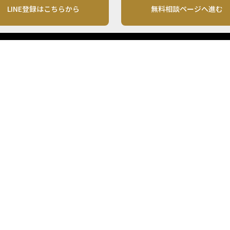
LINE登録はこちらから
無料相談ページへ進む
運営会社
利用規約
各種お問い合わせ
株式会社MONO Investment
プライバシーポリシー
コンテンツの二次利用
ンテンツは、情報の提供を目的としており、投資その他の行動を勧誘する目的で、作
投資の最終決定は、お客様ご自身でご判断いただきますようお願いいたします。 本
から入手したものですが、その情報源の確実性を保証したものではありません。 ま
があります。
「投資のコンシェルジュ」はMONO Investmentの登録商標です（登録商標第65270