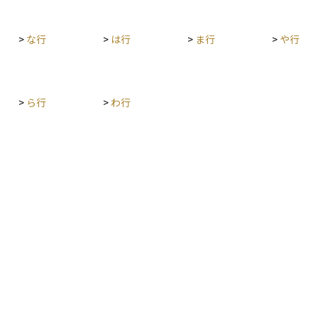
>
な行
>
は行
>
ま行
>
や行
>
ら行
>
わ行