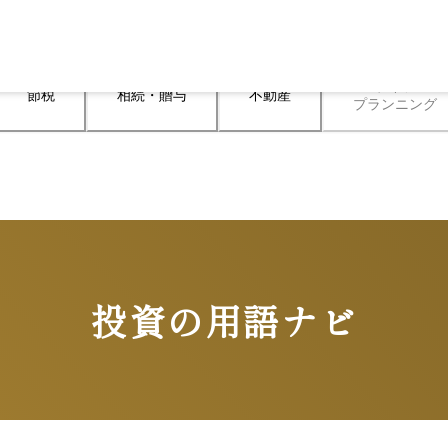
ライフ

節税
相続・贈与
不動産
プランニング
投資の用語ナビ