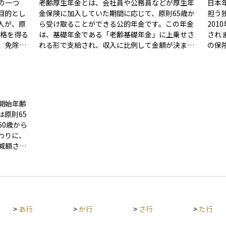
の一つ
老齢厚生年金とは、会社員や公務員などが厚生年
日本
目的とし
金保険に加入していた期間に応じて、原則65歳か
担う
人が、原
ら受け取ることができる公的年金です。この年金
20
は、基礎年金である「老齢基礎年金」に上乗せさ
され
、免除期
れる形で支給され、収入に比例して金額が決まる
の保
て10年以
仕組みになっています。つまり、働いていたとき
査、
歳から60
の給与が高く、加入期間が長いほど受け取れる年
者に
年金の加
金額も多くなります。また、一定の要件を満たせ
を果
0月分の
ば、配偶者などに加算される「加給年金」も含ま
続き
すると、
れることがあります。老後の生活をより安定させ
とが
開始年齢
るための重要な柱となる年金です。
する
原則65
上げ受給
活を
60歳から
繰下げ受給
わりに、
仕組みにな
減額され
ごとに定
国内に住
と生涯受
おり、老
態や生活
一つで
て選択す
行うと原
>
あ行
>
か行
>
さ行
>
た行
ないた
うえで判