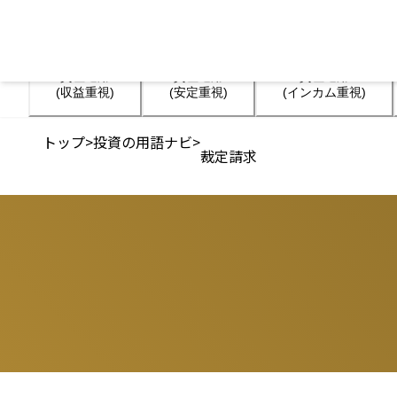
資産運用

資産運用

資産運用

(収益重視)
(安定重視)
(インカム重視)
トップ
>
投資の用語ナビ
>
裁定請求