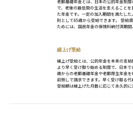
老齢基礎年金とは、日本の公的年金制度
で、老後の最低限の生活を支えることを
た年金です。一定の加入期間を満たした
則として65歳から受給できます。 受給資格を得る
ためには、国民年金の保険料納付済期間
間、合算対象期間（カラ期間）を合計し
上の加入期間が必要です。年金額は、20
歳までの40年間（480月）にわたる国民
繰上げ受給
入期間に応じて決まり、満額受給には48
保険料納付が必要です。納付期間が不足
繰上げ受給とは、公的年金を本来の支給
その分減額されます。 また、年金額は毎年の物価
より早く受け取り始める制度で、日本では
や賃金水準に応じて見直しされます。繰
歳からの老齢基礎年金や老齢厚生年金を
（60～64歳）を選択すると減額され、
前倒しで請求できます。早く受け取る代
（66～75歳）を選択すると増額される
受給額は繰上げた月数に応じて永久的に
っています。 老齢基礎年金は、自営業者、フリー
る仕組みになっており、減額率は請求月
ランス、会社員、公務員を問わず、日本
められています。長く受給するメリット
むすべての人が加入する仕組みとなって
取額が減るデメリットを比較し、健康状
後の基本的な生活を支える重要な制度の
資金の必要度、就労の予定などを踏まえ
す。
ることが大切です。また、一度繰上げを
則として取り消しや遅らせることはでき
め、将来のライフプランを十分検討した