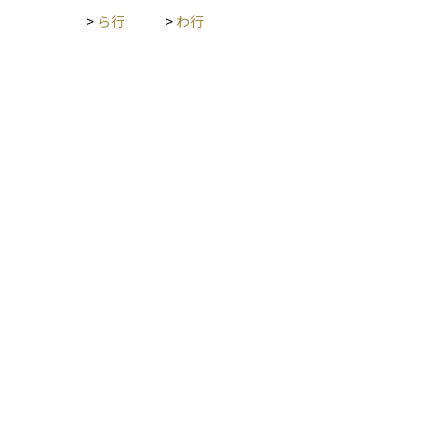
>
ら行
>
わ行