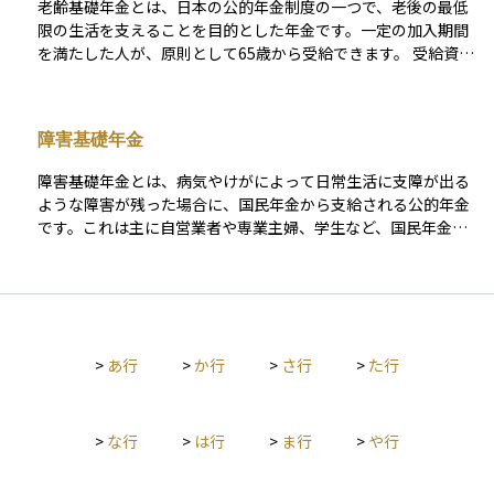
老齢基礎年金とは、日本の公的年金制度の一つで、老後の最低
限の生活を支えることを目的とした年金です。一定の加入期間
を満たした人が、原則として65歳から受給できます。 受給資格
を得るためには、国民年金の保険料納付済期間、免除期間、合
算対象期間（カラ期間）を合計して10年以上の加入期間が必要
です。年金額は、20歳から60歳までの40年間（480月）にわた
障害基礎年金
る国民年金の加入期間に応じて決まり、満額受給には480月分
の保険料納付が必要です。納付期間が不足すると、その分減額
障害基礎年金とは、病気やけがによって日常生活に支障が出る
されます。 また、年金額は毎年の物価や賃金水準に応じて見直
ような障害が残った場合に、国民年金から支給される公的年金
しされます。繰上げ受給（60～64歳）を選択すると減額され、
です。これは主に自営業者や専業主婦、学生など、国民年金の
繰下げ受給（66～75歳）を選択すると増額される仕組みになっ
みに加入している人を対象とした制度です。障害の程度は「障
ています。 老齢基礎年金は、自営業者、フリーランス、会社
害等級」によって判断され、1級または2級に該当すると支給さ
員、公務員を問わず、日本国内に住むすべての人が加入する仕
れます。 20歳前に発病した障害でも、一定の条件を満たせば対
組みとなっており、老後の基本的な生活を支える重要な制度の
象になります。生活に必要な最低限の所得保障として位置づけ
一つです。
られており、障害を負った人の生活支援や就労支援の基盤とな
>
あ行
>
か行
>
さ行
>
た行
る重要な制度です。公的年金制度の一部であり、老齢基礎年金
や遺族基礎年金と並ぶ3つの柱の一つとされています。
>
な行
>
は行
>
ま行
>
や行