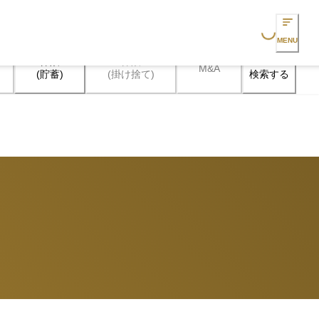
Loading...
MENU
保険

保険

M&A
検索する
(貯蓄)
(掛け捨て)