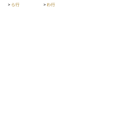
>
ら行
>
わ行