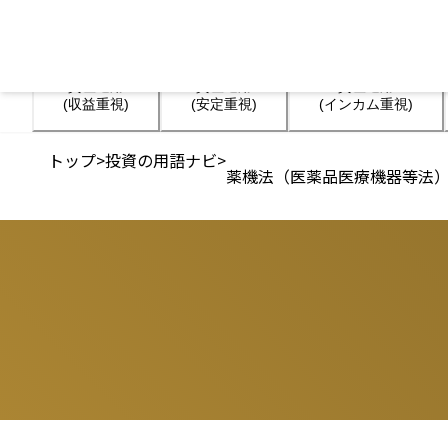
資産運用

資産運用

資産運用

(収益重視)
(安定重視)
(インカム重視)
トップ
>
投資の用語ナビ
>
薬機法（医薬品医療機器等法