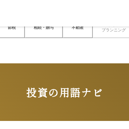
ライフ

節税
相続・贈与
不動産
プランニング
）
投資の用語ナビ