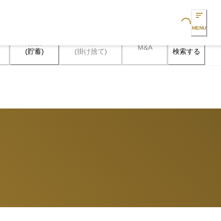
Loading...
MENU
保険

保険

M&A
検索する
(貯蓄)
(掛け捨て)