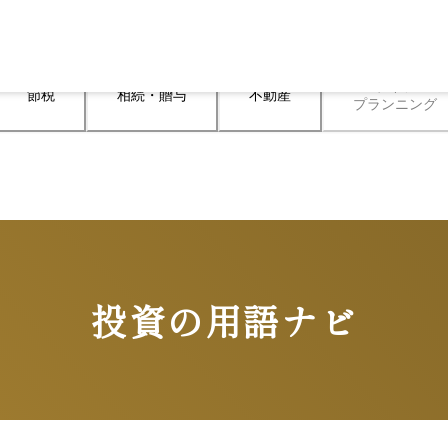
ライフ

節税
相続・贈与
不動産
プランニング
投資の用語ナビ