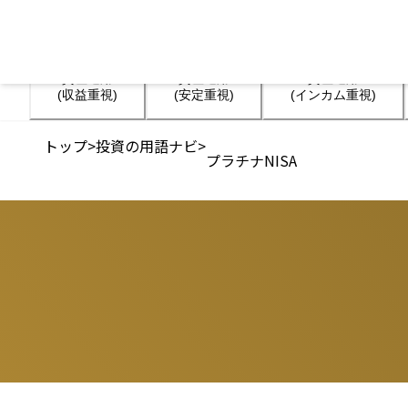
資産運用

資産運用

資産運用

(収益重視)
(安定重視)
(インカム重視)
トップ
>
投資の用語ナビ
>
プラチナNISA