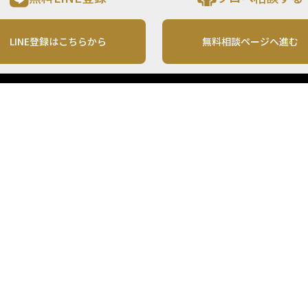
LINE登録はこちらから
無料相談ページへ進む
運営会社
利用規約
各種お問い合わせ
株式会社MONO Investment
プライバシーポリシー
コンテンツの二次利用
ンテンツは、情報の提供を目的としており、投資その他の行動を勧誘する目的で、作
投資の最終決定は、お客様ご自身でご判断いただきますようお願いいたします。 本
から入手したものですが、その情報源の確実性を保証したものではありません。 ま
があります。