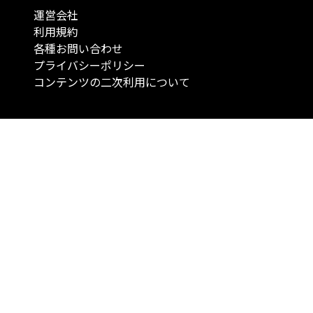
運営会社
利用規約
各種お問い合わせ
プライバシーポリシー
コンテンツの二次利用について
当メディアで提供するコンテンツは、情報の提供を目的としており、投資
行動を勧誘する目的で、作成したものではありません。 銘柄の選択、売買
投資の最終決定は、お客様ご自身でご判断いただきますようお願いいたしま
コンテンツの情報は、弊社が信頼できると判断した情報源から入手したも
が、その情報源の確実性を保証したものではありません。 また、本コンテ
載内容は、予告なしに変更することがあります。
「投資のコンシェルジュ」はMONO Investmentの登録商標です（登録商標
6527070号）。
Copyright © 2022 株式会社MONO Investment All rights reserved.