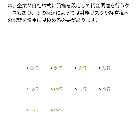
は、企業が自社株式に質権を設定して資金調達を行うケ
ースもあり、その状況によっては財務リスクや経営権へ
の影響を慎重に見極める必要があります。
>
あ行
>
か行
>
さ行
>
た行
>
な行
>
は行
>
ま行
>
や行
>
ら行
>
わ行