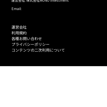
運営会社: 株式会社MONO Investment
Email:
運営会社
利用規約
各種お問い合わせ
プライバシーポリシー
コンテンツの二次利用について
当メディアで提供するコンテンツは、情報の提供を目的としており、投資
行動を勧誘する目的で、作成したものではありません。 銘柄の選択、売買
投資の最終決定は、お客様ご自身でご判断いただきますようお願いいたしま
コンテンツの情報は、弊社が信頼できると判断した情報源から入手したも
が、その情報源の確実性を保証したものではありません。 また、本コンテ
載内容は、予告なしに変更することがあります。
「投資のコンシェルジュ」はMONO Investmentの登録商標です（登録商標