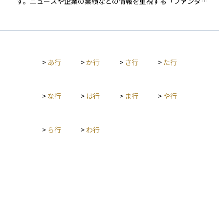
す。ニュースや企業の業績などの情報を重視する「ファンダメ
基本として広く利用されています。
ンタル分析」とは異なり、チャートや数値パターンに注目して
売買のタイミングを見極めます。 たとえば、移動平均線やロー
ソク足、RSIやMACDといった指標がよく使われます。テクニカ
ル分析は、短期的な売買やタイミング投資に強みがあり、特に
デイトレードやスイングトレードを行う投資家に重宝されてい
>
あ行
>
か行
>
さ行
>
た行
ます。ただし、未来の値動きを確実に当てられるわけではない
ため、リスク管理や他の情報との併用が重要です。資産運用を
始めるうえで、チャートを読む力は判断材料のひとつとして有
用なスキルです。
>
な行
>
は行
>
ま行
>
や行
>
ら行
>
わ行