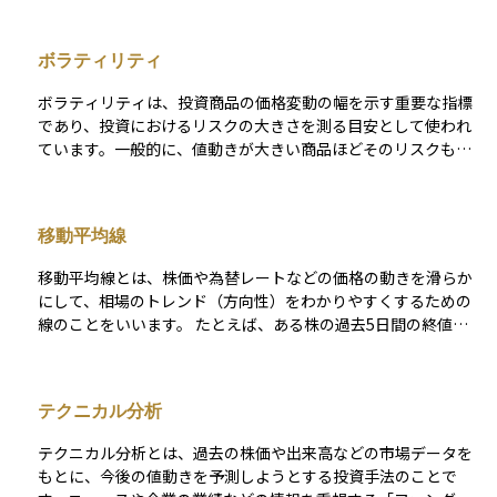
かったり、価格が思ったように動かなかったりすることもあり
ます。
ボラティリティ
ボラティリティは、投資商品の価格変動の幅を示す重要な指標
であり、投資におけるリスクの大きさを測る目安として使われ
ています。一般的に、値動きが大きい商品ほどそのリスクも高
くなります。 具体的には、ボラティリティが大きい商品は価格
変動が激しく、逆にボラティリティが小さい商品は価格変動が
穏やかであることを示します。現代ポートフォリオ理論などで
移動平均線
は、このボラティリティを標準偏差という統計的手法で数値化
し、それを商品のリスク度合いとして評価するのが一般的で
移動平均線とは、株価や為替レートなどの価格の動きを滑らか
す。このため、投資判断においては、ボラティリティの大きい
にして、相場のトレンド（方向性）をわかりやすくするための
商品は高リスク、小さい商品は低リスクと判断されます。
線のことをいいます。 たとえば、ある株の過去5日間の終値を
毎日平均して、その平均値を線でつないでいくと「5日移動平均
線」ができます。これにより、日々の細かい値動きに左右され
ず、価格の流れや傾向をつかみやすくなります。 投資の世界で
テクニカル分析
は、短期（例：5日）、中期（例：25日）、長期（例：75日や2
00日）といったさまざまな期間の移動平均線が使われ、それぞ
テクニカル分析とは、過去の株価や出来高などの市場データを
れが売買のタイミングを見極める目安とされます。特に初心者
もとに、今後の値動きを予測しようとする投資手法のことで
でも視覚的にトレンドを把握しやすいため、テクニカル分析の