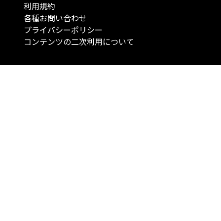
利用規約
各種お問い合わせ
プライバシーポリシー
コンテンツの二次利用について
当メディアで提供するコンテンツは、情報の提供を目的としており、投資
行動を勧誘する目的で、作成したものではありません。 銘柄の選択、売買
投資の最終決定は、お客様ご自身でご判断いただきますようお願いいたしま
コンテンツの情報は、弊社が信頼できると判断した情報源から入手したも
が、その情報源の確実性を保証したものではありません。 また、本コンテ
載内容は、予告なしに変更することがあります。
「投資のコンシェルジュ」はMONO Investmentの登録商標です（登録商標
6527070号）。
Copyright © 2022 株式会社MONO Investment All rights reserved.