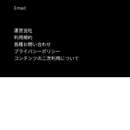
Email:
運営会社
利用規約
各種お問い合わせ
プライバシーポリシー
コンテンツの二次利用について
当メディアで提供するコンテンツは、情報の提供を目的としており、投資
行動を勧誘する目的で、作成したものではありません。 銘柄の選択、売買
投資の最終決定は、お客様ご自身でご判断いただきますようお願いいたしま
コンテンツの情報は、弊社が信頼できると判断した情報源から入手したも
が、その情報源の確実性を保証したものではありません。 また、本コンテ
載内容は、予告なしに変更することがあります。
「投資のコンシェルジュ」はMONO Investmentの登録商標です（登録商標