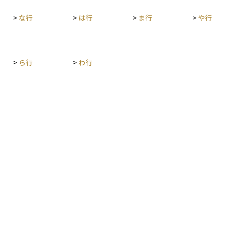
ーン
そろ
>
な行
>
は行
>
ま行
>
や行
きます。 債券なら市場価格を
や償
M）
る配
>
ら行
>
わ行
価格
算対象は変わ
購買
いた
りも
収益
増え
を意
総合
ンの