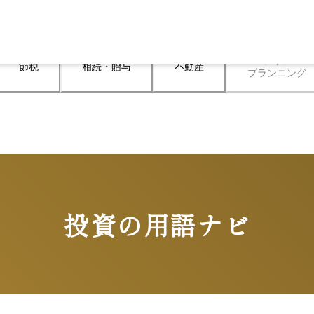
ライフ

節税
相続・贈与
不動産
プランニング
投資の用語ナビ