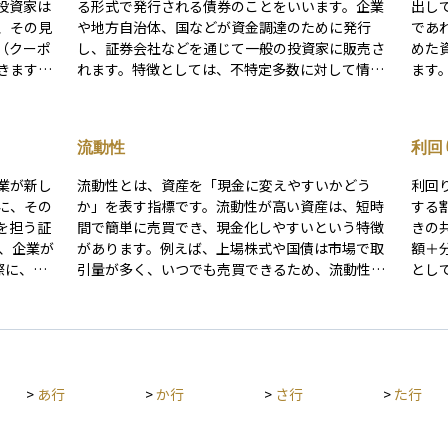
投資家は
る形式で発行される債券のことをいいます。企業
出し
、その見
や地方自治体、国などが資金調達のために発行
であ
（クーポ
し、証券会社などを通じて一般の投資家に販売さ
めた
きます。
れます。特徴としては、不特定多数に対して情報
ます
済しま
が公開されるため、透明性が高く、誰でも購入し
機関
やすいという点があります。公募債は、企業など
って
あり、企
の資金調達手段としてよく使われており、社債や
品の
流動性
利回
手段で
地方債、国債など、さまざまな種類があります。
発行
投資初心者でも比較的安心して購入しやすい債券
要で
業が新し
流動性とは、資産を「現金に変えやすいかどう
利回
が得られ
として、資産運用の一環として活用されることが
息や
に、その
か」を表す指標です。流動性が高い資産は、短時
する
企業が経
多いです。
を担う証
間で簡単に売買でき、現金化しやすいという特徴
きの共通尺
があるた
があります。例えば、上場株式や国債は市場で取
額＋
すること
際に、引
引量が多く、いつでも売買できるため、流動性が
とし
い取り、
高い資産とされています。 一方、不動産や未上場
の期
ポートフ
れによ
株式のように、売買相手を見つけるのが難しかっ
ーン
とつで
とがで
たり、取引に時間がかかったりする資産は、流動
年間
って利益
性が低いといえます。 投資をする際には、自分が
す瞬
必要なときに資金を取り出せるかを考えることが
する
>
あ行
>
か行
>
さ行
>
た行
略の助言
重要です。特に初心者は、流動性が高い資産を選
有開
る資金の
ぶことで、急な資金需要にも対応しやすく、リス
し、
にとって
クを抑えることができます。
異な