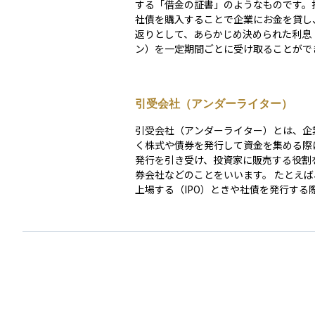
する「借金の証書」のようなものです。
社債を購入することで企業にお金を貸し
返りとして、あらかじめ決められた利息
ン）を一定期間ごとに受け取ることがで
満期が来れば、企業は投資家に元本を返
す。 銀行からの融資とは異なり、社債は不特定多
数の投資家から直接資金を集める方法で
引受会社（アンダーライター）
業にとっては柔軟かつ効率的な資金調達
す。 投資家にとって社債の魅力は、株式に比べて
引受会社（アンダーライター）とは、企
価格の変動が小さく、定期的な利息収入
く株式や債券を発行して資金を集める際
る点にあります。一方で、発行体である
発行を引き受け、投資家に販売する役割
営破綻した場合、元本が戻らないリスク
券会社などのことをいいます。 たとえば、企業が
め、信用格付けや業績などを十分に確認
上場する（IPO）ときや社債を発行する
が重要です。 安定的な収益を目指しつつ、リスク
受会社はその証券をあらかじめ一括で買
管理も重視する投資家にとって、社債は
それを市場で投資家に売り出します。こ
ォリオの中核を担いうる資産クラスのひ
り、発行企業は資金を確実に調達するこ
す。
き、引受会社は販売手数料や価格差によ
を得ます。 引受会社は、発行企業の信用力や将来
性を見極めたうえで、価格設定や販売戦
も行います。そのため、金融市場におけ
流れを支える重要な存在であり、投資家