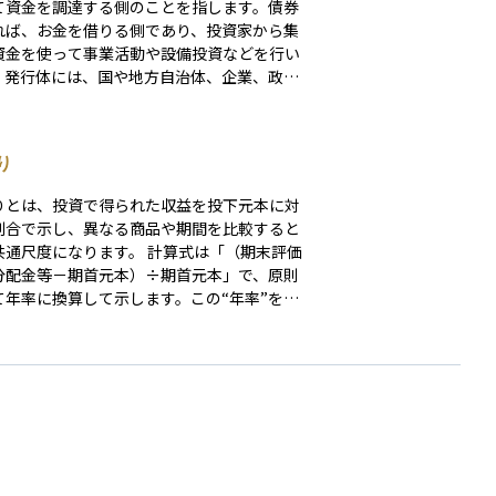
て資金を調達する側のことを指します。債券
れば、お金を借りる側であり、投資家から集
資金を使って事業活動や設備投資などを行い
。発行体には、国や地方自治体、企業、政府
などさまざまな種類があります。投資家にと
は、発行体の信用力や財務状況がその金融商
安全性や利回りに大きく影響するため、誰が
り
しているのかをしっかりと確認することが重
す。信頼できる発行体であれば、安定した利
りとは、投資で得られた収益を投下元本に対
元本の返済が期待できます。
割合で示し、異なる商品や期間を比較すると
度になります。 計算式は「（期末評価
分配金等－期首元本）÷期首元本」で、原則
て年率に換算して示します。この“年率”をど
間で切り取るかによって、利回りは年間リタ
とトータルリターンの二つに大別されます。
リターンは「ある１年間だけの利回り」を示
間値で、直近の運用成績や市場の勢いを把握
のに適しています。トータルリターンは「保
始から売却・償還までの累積リターン」を示
長期投資の成果を測る指標です。保有期間が
る商品どうしを比べるときは、トータルリタ