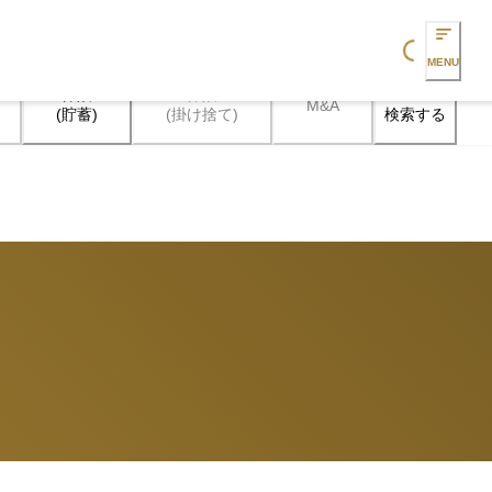
Loading...
MENU
保険

保険

M&A
検索する
(貯蓄)
(掛け捨て)