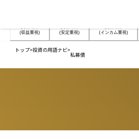
資産運用

資産運用

資産運用

(収益重視)
(安定重視)
(インカム重視)
トップ
>
投資の用語ナビ
>
私募債