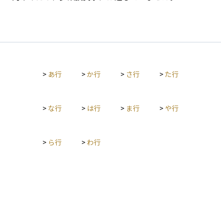
>
あ行
>
か行
>
さ行
>
た行
>
な行
>
は行
>
ま行
>
や行
>
ら行
>
わ行