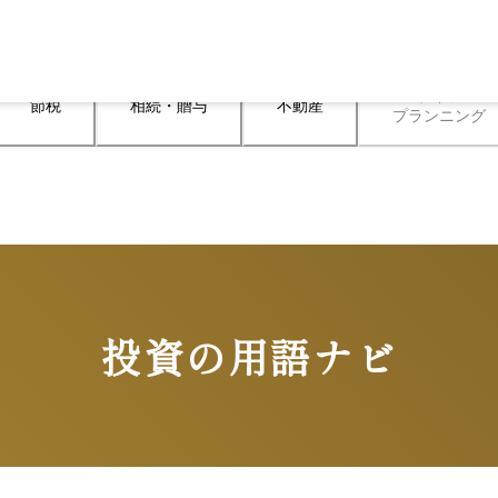
ライフ

節税
相続・贈与
不動産
プランニング
投資の用語ナビ