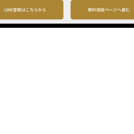
LINE登録はこちらから
無料相談ページへ進む
運営会社
利用規約
各種お問い合わせ
株式会社MONO Investment
プライバシーポリシー
コンテンツの二次利用
ンテンツは、情報の提供を目的としており、投資その他の行動を勧誘する目的で、作
投資の最終決定は、お客様ご自身でご判断いただきますようお願いいたします。 本
から入手したものですが、その情報源の確実性を保証したものではありません。 ま
があります。