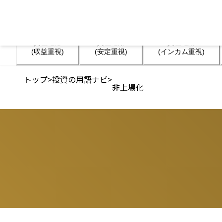
資産運用

資産運用

資産運用

(収益重視)
(安定重視)
(インカム重視)
トップ
>
投資の用語ナビ
>
非上場化