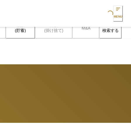
Loading...
MENU
保険

保険

M&A
検索する
(貯蓄)
(掛け捨て)