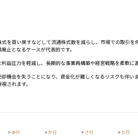
Term
株式を買い戻すなどして流通株式数を減らし、市場での取引を停
場廃止となるケースが代表的です。
な利益圧力を軽減し、長期的な事業再構築や経営戦略を柔軟に
売却機会を失うことになり、資金化が難しくなるリスクも伴い
要視されます。
>
あ行
>
か行
>
さ行
>
た行