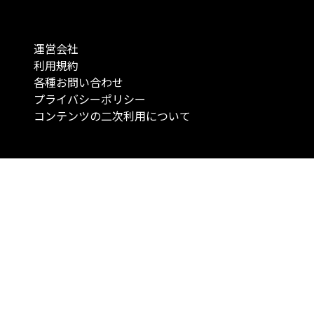
運営会社
利用規約
各種お問い合わせ
プライバシーポリシー
コンテンツの二次利用について
当メディアで提供するコンテンツは、情報の提供を目的としており、投資
行動を勧誘する目的で、作成したものではありません。 銘柄の選択、売買
投資の最終決定は、お客様ご自身でご判断いただきますようお願いいたしま
コンテンツの情報は、弊社が信頼できると判断した情報源から入手したも
が、その情報源の確実性を保証したものではありません。 また、本コンテ
載内容は、予告なしに変更することがあります。
「投資のコンシェルジュ」はMONO Investmentの登録商標です（登録商標
6527070号）。
Copyright © 2022 株式会社MONO Investment All rights reserved.