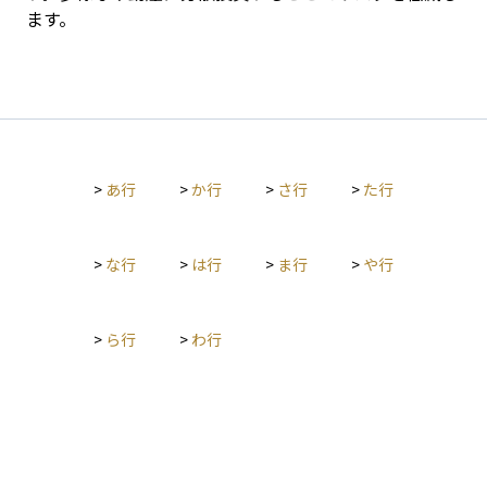
ます。
>
あ行
>
か行
>
さ行
>
た行
>
な行
>
は行
>
ま行
>
や行
>
ら行
>
わ行