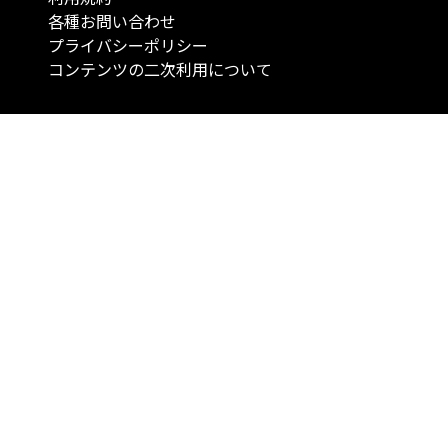
各種お問い合わせ
プライバシーポリシー
コンテンツの二次利用について
当メディアで提供するコンテンツは、情報の提供を目的としており、投資
行動を勧誘する目的で、作成したものではありません。 銘柄の選択、売買
投資の最終決定は、お客様ご自身でご判断いただきますようお願いいたしま
コンテンツの情報は、弊社が信頼できると判断した情報源から入手したも
が、その情報源の確実性を保証したものではありません。 また、本コンテ
載内容は、予告なしに変更することがあります。
「投資のコンシェルジュ」はMONO Investmentの登録商標です（登録商標
6527070号）。
Copyright © 2022 株式会社MONO Investment All rights reserved.