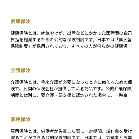
る人は、基礎年金に加えて、収入に応じた保険料を支払い、将
来はその分に応じた年金額を受け取ることができます。 保険料
は労使折半で、勤務先と本人がそれぞれ負担します。原則とし
健康保険
て70歳未満の従業員が対象で、加入・脱退や保険料の納付、記
録管理は日本年金機構が行っています。老後の年金だけでな
健康保険とは、病気やけが、出産などにかかった医療費の自己
く、障害年金や遺族年金なども含む包括的な保障があり、給与
負担を軽減するための公的な保険制度です。日本では「国民皆
収入がある人にとっては、生活保障の中心となる制度です。
保険制度」が採用されており、すべての人が何らかの健康保険
に加入する仕組みになっています。 会社員や公務員などは、勤
務先を通じて「被用者保険」に加入し、自営業者や無職の人は
市区町村が運営する「国民健康保険」に加入します。保険料は
介護保険
収入などに応じて決まり、原則として医療費の自己負担は3割で
済みます。また、扶養されている家族（被扶養者）も一定の条
介護保険とは、将来介護が必要になったときに備えるための保
件を満たせば保険の対象となり、個別に保険料を支払わなくて
険で、民間の保険会社が提供している商品です。公的介護保険
も医療サービスを受けられる仕組みになっています。健康保険
制度とは別に、要介護・要支援と認定された場合に、一時金や
は日常生活の安心を支える基本的な社会保障制度のひとつで
年金形式で保険金を受け取れるのが特徴です。 この保険の目的
す。
は、公的制度だけではまかないきれない介護費用を補い、自分
自身や家族の経済的な負担を軽減することにあります。 特に高
雇用保険
齢化が進む現代社会において、老後の安心を支える備えとして
注目されている保険のひとつです。 なお、保険の保障内容や保
雇用保険とは、労働者が失業した際に一定期間、給付金を受け
険金の受け取り条件は商品ごとに大きく異なります。加入を検
取ることができる公的保険制度です。日本では、労働者と事業