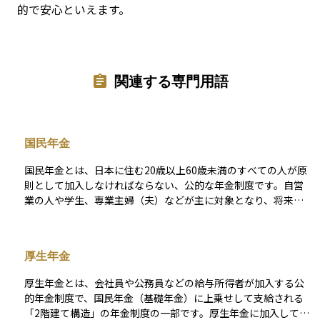
的で安心といえます。
関連する専門用語
国民年金
国民年金とは、日本に住む20歳以上60歳未満のすべての人が原
則として加入しなければならない、公的な年金制度です。自営
業の人や学生、専業主婦（夫）などが主に対象となり、将来の
老後の生活を支える「老齢基礎年金」だけでなく、障害を負っ
たときの「障害基礎年金」や、死亡した際の遺族のための「遺
族基礎年金」なども含まれています。毎月一定の保険料を支払
厚生年金
うことで、将来必要となる生活の土台を作る仕組みであり、日
本の年金制度の基本となる重要な制度です。
厚生年金とは、会社員や公務員などの給与所得者が加入する公
的年金制度で、国民年金（基礎年金）に上乗せして支給される
「2階建て構造」の年金制度の一部です。厚生年金に加入してい