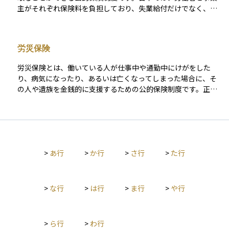
討する際には、補償の範囲や条件をしっかり確認することが重
主がそれぞれ保険料を負担しており、失業給付だけでなく、教
要です。
育訓練給付や育児休業給付なども提供されます。 この制度は、
収入が途絶えた際の生活資金を一定期間補う役割を果たし、資
産の取り崩しを抑えるという意味でも、資産運用と補完的な関
労災保険
係にあります。雇用の安定を図るとともに、労働市場のセーフ
ティネットとして重要な位置を占めています。
労災保険とは、働いている人が仕事中や通勤中にけがをした
り、病気になったり、あるいは亡くなってしまった場合に、そ
の人や遺族を金銭的に支援するための公的保険制度です。正式
には「労働者災害補償保険」といい、すべての労働者が対象と
なります。保険料は事業主（雇用主）が全額負担し、労働者自
身が支払うことはありません。 治療費の補償だけでなく、働け
ない期間の生活費を支える給付や、障害が残った場合の補償、
遺族への年金など多くの給付内容が含まれています。資産運用
>
あ行
>
か行
>
さ行
>
た行
の視点から見ると、万が一の事態に備えるセーフティネットと
して、この制度を理解しておくことが安心につながります。
>
な行
>
は行
>
ま行
>
や行
>
ら行
>
わ行