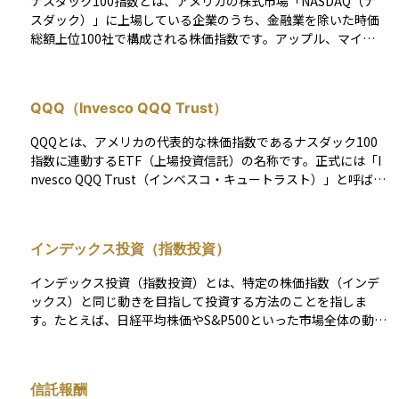
ナスダック100指数とは、アメリカの株式市場「NASDAQ（ナ
スダック）」に上場している企業のうち、金融業を除いた時価
総額上位100社で構成される株価指数です。アップル、マイク
ロソフト、アマゾン、メタ（旧フェイスブック）、エヌビディ
アなど、世界を代表するテクノロジー企業や成長企業が多く含
まれており、ハイテク分野を中心としたアメリカ経済の先端的
QQQ（Invesco QQQ Trust）
な動きを示す指標として高い注目を集めています。 この指数は
時価総額加重平均型で、企業の規模が大きいほど指数に与える
QQQとは、アメリカの代表的な株価指数であるナスダック100
影響も大きくなります。また、ナスダック総合指数よりも選定
指数に連動するETF（上場投資信託）の名称です。正式には「I
銘柄が絞られているため、より「成長株」にフォーカスした性
nvesco QQQ Trust（インベスコ・キュートラスト）」と呼ば
格が強いのが特徴です。初心者の方には、「アメリカのハイテ
れ、米国のナスダック市場に上場している時価総額の大きな10
ク大手を集めた“代表選手”のような指数」と捉えるとわかりや
0社の株で構成されています。 特に、AppleやMicrosoft、Ama
すいでしょう。ハイテク市場の動向をつかむうえで欠かせない
zon、NVIDIAなど、テクノロジー分野を中心とした企業が多く
指標のひとつです。
インデックス投資（指数投資）
含まれているため、成長性の高い米国企業に分散投資したい人
にとって人気のある商品です。QQQを通じて、個別株を買わな
インデックス投資（指数投資）とは、特定の株価指数（インデ
くても、先端企業の成長の恩恵を受けられるという利点があり
ックス）と同じ動きを目指して投資する方法のことを指しま
ます。投資初心者にとっても、アメリカ経済の成長に乗るため
す。たとえば、日経平均株価やS&P500といった市場全体の動き
の入り口として活用しやすいETFです。
を示す指数に連動するように、同じ銘柄を同じ比率で組み入れ
ることで、指数全体の成績を再現しようとする投資手法です。
個別の銘柄を選ぶのではなく、幅広い銘柄に分散して投資する
信託報酬
ため、リスクが抑えられやすく、長期的な資産形成に向いてい