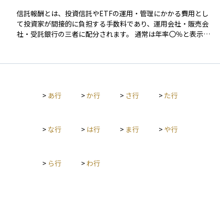
るとされています。運用コストも比較的低く、初心者にも始め
信託報酬とは、投資信託やETFの運用・管理にかかる費用とし
やすいのが特徴です。近年では、ETFやインデックスファンド
て投資家が間接的に負担する手数料であり、運用会社・販売会
を通じて指数投資を行う投資家が増えており、資産運用の基本
社・受託銀行の三者に配分されます。 通常は年率〇％と表示さ
的な選択肢の一つとなっています。
れ、その割合を基準価額にあたるNAV（Net Asset Value）に日
割りで乗じる形で毎日控除されるため、投資家が口座から現金
で支払う場面はありません。 したがって運用成績がマイナスで
も信託報酬は必ず差し引かれ、長期にわたる複利効果を目減り
させる“見えないコスト”として意識されます。 販売時に一度だ
>
あ行
>
か行
>
さ行
>
た行
け負担する販売手数料や、法定監査報酬などと異なり、信託報
酬は保有期間中ずっと発生するランニングコストです。 実際に
は運用会社が3〜6割、販売会社が3〜5割、受託銀行が1〜2割前
後を受け取る設計が一般的で、アクティブ型ファンドでは1％
>
な行
>
は行
>
ま行
>
や行
超、インデックス型では0.1％台まで低下するケースもありま
す。 同じファンドタイプなら総経費率 TER（Total Expense R
atio）や実質コストを比較し、長期保有ほど差が拡大する点に
>
ら行
>
わ行
留意して商品選択を行うことが重要です。