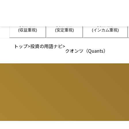
資産運用

資産運用

資産運用

(収益重視)
(安定重視)
(インカム重視)
トップ
>
投資の用語ナビ
>
クオンツ（Quants）