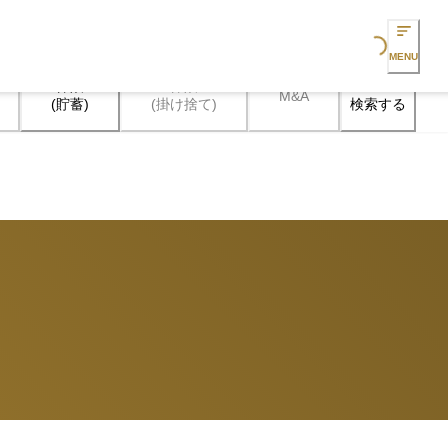
Loading...
MENU
保険

保険

M&A
検索する
(貯蓄)
(掛け捨て)