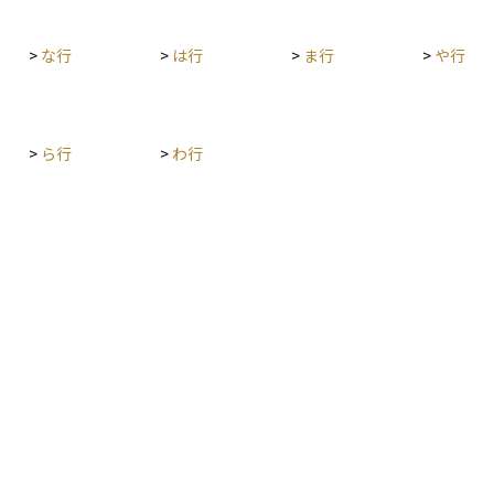
>
な行
>
は行
>
ま行
>
や行
>
ら行
>
わ行