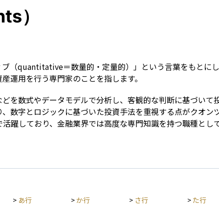
Term
ts）
（quantitative＝数量的・定量的）」という言葉をもと
資産運用を行う専門家のことを指します。
などを数式やデータモデルで分析し、客観的な判断に基づいて
り、数字とロジックに基づいた投資手法を重視する点がクオン
で活躍しており、金融業界では高度な専門知識を持つ職種とし
>
あ行
>
か行
>
さ行
>
た行