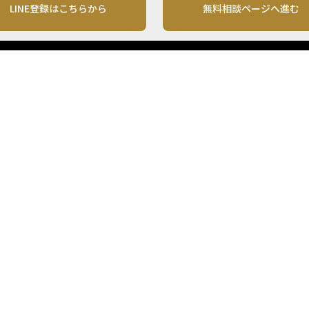
LINE登録はこちらから
無料相談ページへ進む
運営会社
利用規約
各種お問い合わせ
株式会社MONO Investment
プライバシーポリシー
コンテンツの二次利用
ンテンツは、情報の提供を目的としており、投資その他の行動を勧誘する目的で、作
投資の最終決定は、お客様ご自身でご判断いただきますようお願いいたします。 本
から入手したものですが、その情報源の確実性を保証したものではありません。 ま
があります。
「投資のコンシェルジュ」はMONO Investmentの登録商標です（登録商標第65270