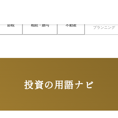
ライフ

節税
相続・贈与
不動産
プランニング
投資の用語ナビ