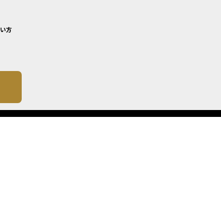
い方
について