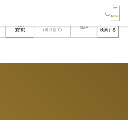
Loading...
MENU
保険

保険

M&A
検索する
(貯蓄)
(掛け捨て)