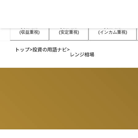
資産運用

資産運用

資産運用

(収益重視)
(安定重視)
(インカム重視)
トップ
>
投資の用語ナビ
>
レンジ相場