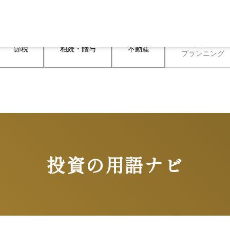
ライフ

節税
相続・贈与
不動産
プランニング
投資の用語ナビ