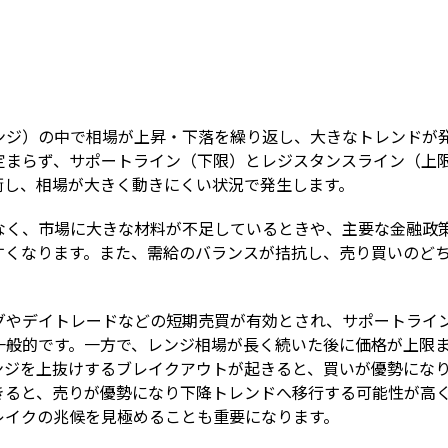
Term
ンジ）の中で相場が上昇・下落を繰り返し、大きなトレンドが
定まらず、サポートライン（下限）とレジスタンスライン（上
衡し、相場が大きく動きにくい状況で発生します。
なく、市場に大きな材料が不足しているときや、主要な金融政
すくなります。また、需給のバランスが拮抗し、売り買いのど
グやデイトレードなどの短期売買が有効とされ、サポートライ
一般的です。一方で、レンジ相場が長く続いた後に価格が上限
ンジを上抜けするブレイクアウトが起きると、買いが優勢にな
きると、売りが優勢になり下降トレンドへ移行する可能性が高
レイクの兆候を見極めることも重要になります。