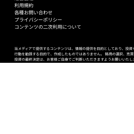
利用規約
各種お問い合わせ
プライバシーポリシー
コンテンツの二次利用について
当メディアで提供するコンテンツは、情報の提供を目的としており、投資
行動を勧誘する目的で、作成したものではありません。 銘柄の選択、売買
投資の最終決定は、お客様ご自身でご判断いただきますようお願いいたしま
コンテンツの情報は、弊社が信頼できると判断した情報源から入手したも
が、その情報源の確実性を保証したものではありません。 また、本コンテ
載内容は、予告なしに変更することがあります。
「投資のコンシェルジュ」はMONO Investmentの登録商標です（登録商標
6527070号）。
Copyright © 2022 株式会社MONO Investment All rights reserved.