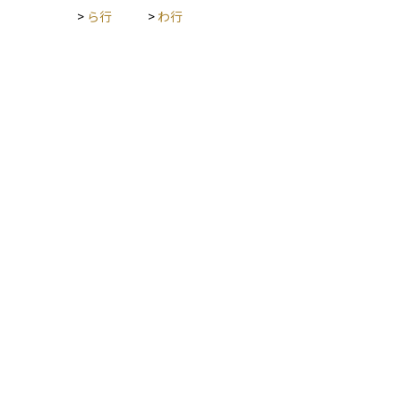
>
ら行
>
わ行