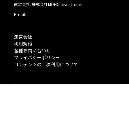
運営会社: 株式会社MONO Investment
Email:
運営会社
利用規約
各種お問い合わせ
プライバシーポリシー
コンテンツの二次利用について
当メディアで提供するコンテンツは、情報の提供を目的としており、投資
行動を勧誘する目的で、作成したものではありません。 銘柄の選択、売買
投資の最終決定は、お客様ご自身でご判断いただきますようお願いいたしま
コンテンツの情報は、弊社が信頼できると判断した情報源から入手したも
が、その情報源の確実性を保証したものではありません。 また、本コンテ
載内容は、予告なしに変更することがあります。