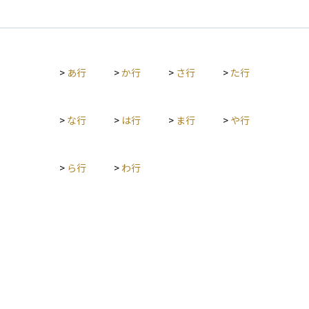
ル建ての株式や債券に投資した場合、最終的なリターンは円と
ドルの為替レートに大きく左右されます。仮に投資先の価格が
変わらなくても、円高が進むと、日本円に換算した際の資産価
値が目減りしてしまうことがあります。反対に、円安が進め
ば、為替差益によって収益が増える場合もあります。 為替リス
>
あ行
>
か行
>
さ行
>
た行
クは、外国株式、外貨建て債券、海外不動産、グローバルファ
ンドなど、外貨に関わるすべての資産に存在する基本的なリス
クです。 対策としては、為替ヘッジ付きの商品を選ぶ、複数の
通貨や地域に分散して投資する、長期的な視点で資産を保有す
>
な行
>
は行
>
ま行
>
や行
るなどの方法があります。海外資産に投資する際は、リターン
だけでなく、為替リスクの存在も十分に理解しておくことが大
切です。
>
ら行
>
わ行