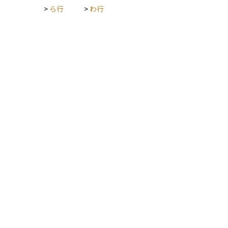
>
ら行
>
わ行