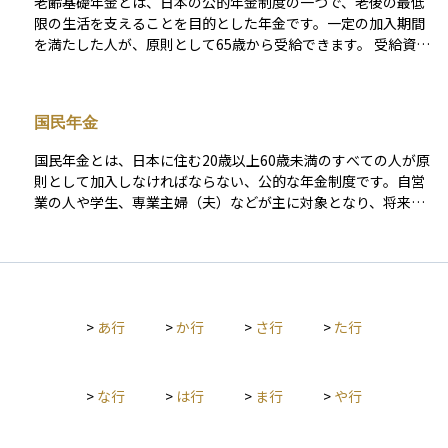
老齢基礎年金とは、日本の公的年金制度の一つで、老後の最低
限の生活を支えることを目的とした年金です。一定の加入期間
を満たした人が、原則として65歳から受給できます。 受給資格
を得るためには、国民年金の保険料納付済期間、免除期間、合
算対象期間（カラ期間）を合計して10年以上の加入期間が必要
です。年金額は、20歳から60歳までの40年間（480月）にわた
国民年金
る国民年金の加入期間に応じて決まり、満額受給には480月分
の保険料納付が必要です。納付期間が不足すると、その分減額
国民年金とは、日本に住む20歳以上60歳未満のすべての人が原
されます。 また、年金額は毎年の物価や賃金水準に応じて見直
則として加入しなければならない、公的な年金制度です。自営
しされます。繰上げ受給（60～64歳）を選択すると減額され、
業の人や学生、専業主婦（夫）などが主に対象となり、将来の
繰下げ受給（66～75歳）を選択すると増額される仕組みになっ
老後の生活を支える「老齢基礎年金」だけでなく、障害を負っ
ています。 老齢基礎年金は、自営業者、フリーランス、会社
たときの「障害基礎年金」や、死亡した際の遺族のための「遺
員、公務員を問わず、日本国内に住むすべての人が加入する仕
族基礎年金」なども含まれています。毎月一定の保険料を支払
組みとなっており、老後の基本的な生活を支える重要な制度の
うことで、将来必要となる生活の土台を作る仕組みであり、日
一つです。
本の年金制度の基本となる重要な制度です。
>
あ行
>
か行
>
さ行
>
た行
>
な行
>
は行
>
ま行
>
や行