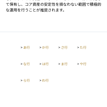
て保有し、コア資産の安定性を損なわない範囲で積極的
な運用を行うことが推奨されます。
>
あ行
>
か行
>
さ行
>
た行
>
な行
>
は行
>
ま行
>
や行
>
ら行
>
わ行