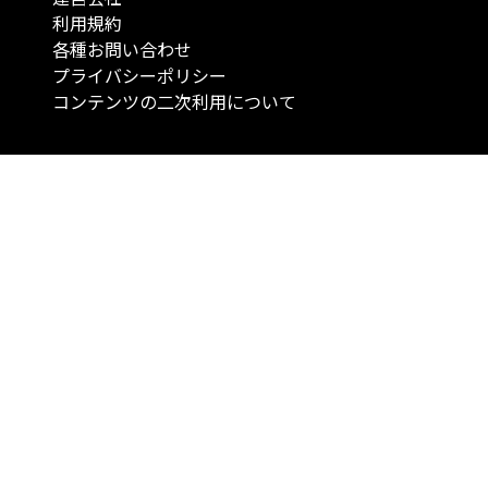
利用規約
各種お問い合わせ
プライバシーポリシー
コンテンツの二次利用について
当メディアで提供するコンテンツは、情報の提供を目的としており、投資
行動を勧誘する目的で、作成したものではありません。 銘柄の選択、売買
投資の最終決定は、お客様ご自身でご判断いただきますようお願いいたしま
コンテンツの情報は、弊社が信頼できると判断した情報源から入手したも
が、その情報源の確実性を保証したものではありません。 また、本コンテ
載内容は、予告なしに変更することがあります。
「投資のコンシェルジュ」はMONO Investmentの登録商標です（登録商標
6527070号）。
Copyright © 2022 株式会社MONO Investment All rights reserved.