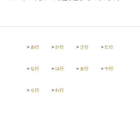
>
あ行
>
か行
>
さ行
>
た行
>
な行
>
は行
>
ま行
>
や行
>
ら行
>
わ行