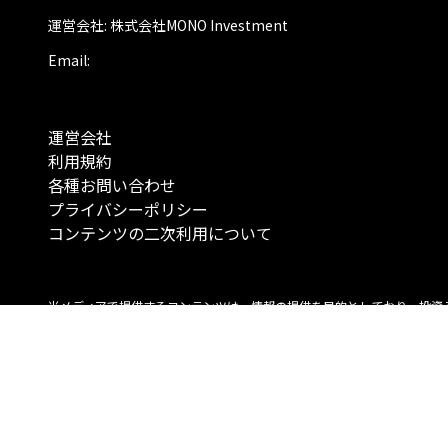
運営会社: 株式会社MONO Investment
Email:
運営会社
利用規約
各種お問い合わせ
プライバシーポリシー
コンテンツの二次利用について
当メディアで提供するコンテンツは、情報の提供を目的としており、投資
行動を勧誘する目的で、作成したものではありません。 銘柄の選択、売買
投資の最終決定は、お客様ご自身でご判断いただきますようお願いいたしま
コンテンツの情報は、弊社が信頼できると判断した情報源から入手したも
が、その情報源の確実性を保証したものではありません。 また、本コンテ
載内容は、予告なしに変更することがあります。