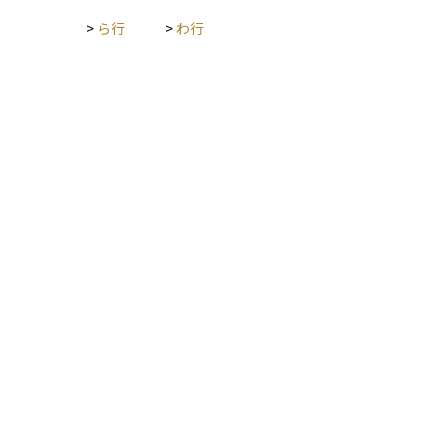
>
ら行
>
わ行