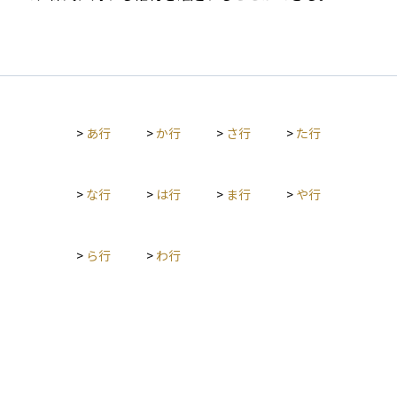
>
あ行
>
か行
>
さ行
>
た行
>
な行
>
は行
>
ま行
>
や行
>
ら行
>
わ行