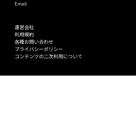
Email:
運営会社
利用規約
各種お問い合わせ
プライバシーポリシー
コンテンツの二次利用について
当メディアで提供するコンテンツは、情報の提供を目的としており、投資
行動を勧誘する目的で、作成したものではありません。 銘柄の選択、売買
投資の最終決定は、お客様ご自身でご判断いただきますようお願いいたしま
コンテンツの情報は、弊社が信頼できると判断した情報源から入手したも
が、その情報源の確実性を保証したものではありません。 また、本コンテ
載内容は、予告なしに変更することがあります。
「投資のコンシェルジュ」はMONO Investmentの登録商標です（登録商標
6527070号）。