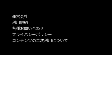
運営会社
利用規約
各種お問い合わせ
プライバシーポリシー
コンテンツの二次利用について
当メディアで提供するコンテンツは、情報の提供を目的としており、投資
行動を勧誘する目的で、作成したものではありません。 銘柄の選択、売買
投資の最終決定は、お客様ご自身でご判断いただきますようお願いいたしま
コンテンツの情報は、弊社が信頼できると判断した情報源から入手したも
が、その情報源の確実性を保証したものではありません。 また、本コンテ
載内容は、予告なしに変更することがあります。
「投資のコンシェルジュ」はMONO Investmentの登録商標です（登録商標
6527070号）。
Copyright © 2022 株式会社MONO Investment All rights reserved.