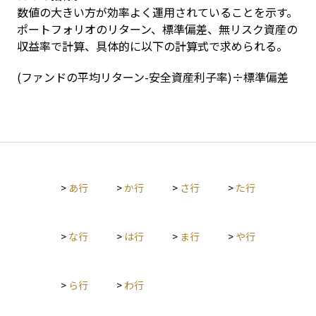
数値の大きい方が効率よく運用されていることを示す。

ポートフォリオのリターン、標準偏差、無リスク資産の
収益率で計算、具体的に以下の計算式で求められる。
(ファンドの平均リターン-安全資産利子率)÷標準偏差
>
あ行
>
か行
>
さ行
>
た行
>
な行
>
は行
>
ま行
>
や行
>
ら行
>
わ行