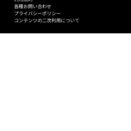
各種お問い合わせ
プライバシーポリシー
コンテンツの二次利用について
当メディアで提供するコンテンツは、情報の提供を目的としており、投資
行動を勧誘する目的で、作成したものではありません。 銘柄の選択、売買
投資の最終決定は、お客様ご自身でご判断いただきますようお願いいたしま
コンテンツの情報は、弊社が信頼できると判断した情報源から入手したも
が、その情報源の確実性を保証したものではありません。 また、本コンテ
載内容は、予告なしに変更することがあります。
「投資のコンシェルジュ」はMONO Investmentの登録商標です（登録商標
6527070号）。
Copyright © 2022 株式会社MONO Investment All rights reserved.