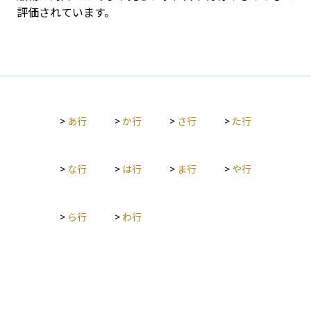
評価されています。
>
あ行
>
か行
>
さ行
>
た行
>
な行
>
は行
>
ま行
>
や行
>
ら行
>
わ行