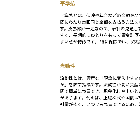
平準払
平準払とは、保険や年金などの金融商品
間にわたり毎回同じ金額を支払う方法を
す。支払額が一定なので、家計の見通し
すく、長期的にゆとりをもって資金計画
すい点が特徴です。 特に保険では、契約期間中ず
っと同額の保険料を支払うため、初期負
られ、将来的に保険料が急増するリスク
せん。結果として、安定したキャッシュ
流動性
確保しつつ長期の保障や資産形成を無理
られるメリットがあります。
流動性とは、資産を「現金に変えやすい
か」を表す指標です。流動性が高い資産
間で簡単に売買でき、現金化しやすいと
があります。例えば、上場株式や国債は
引量が多く、いつでも売買できるため、
高い資産とされています。 一方、不動産や未上場
株式のように、売買相手を見つけるのが
たり、取引に時間がかかったりする資産
性が低いといえます。 投資をする際には、自分が
必要なときに資金を取り出せるかを考え