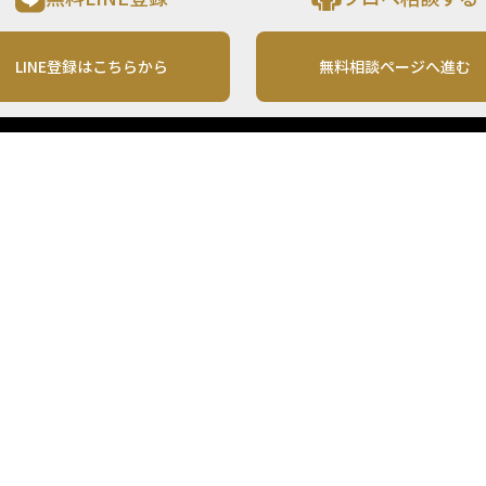
LINE登録はこちらから
無料相談ページへ進む
運営会社
利用規約
各種お問い合わせ
株式会社MONO Investment
プライバシーポリシー
コンテンツの二次利用
ンテンツは、情報の提供を目的としており、投資その他の行動を勧誘する目的で、作
投資の最終決定は、お客様ご自身でご判断いただきますようお願いいたします。 本
から入手したものですが、その情報源の確実性を保証したものではありません。 ま
があります。