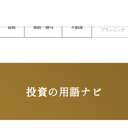
ライフ

節税
相続・贈与
不動産
プランニング
投資の用語ナビ