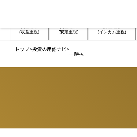
資産運用

資産運用

資産運用

(収益重視)
(安定重視)
(インカム重視)
トップ
>
投資の用語ナビ
>
一時払