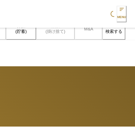
Loading...
MENU
保険

保険

M&A
検索する
(貯蓄)
(掛け捨て)