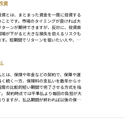
投資
投資とは、まとまった資金を一度に投資する
のことです。市場のタイミングが良ければ大
リターンが期待できますが、反対に、投資直
相場が下がると大きな損失を抱えるリスクも
ます。短期間でリターンを狙いたい人や、投
イミングを自分で判断できる人に向いていま
払
払とは、保険や年金などの契約で、保障や運
長く続く一方、保険料の支払いを数年から十
程度の比較的短い期間で完了させる方式を指
より毎回の負担が大
なりますが、払込期間が終われば以後の保険
不要になるため、現役時代に支払いを済ませ
後の固定費を抑えたい人や、収入が多い時期
倒しで支払って税金控除を利用したい人に向
、払込完了後は保障が続くた
将来の保険料上昇リスクや支払忘れの心配を