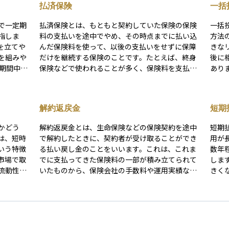
払済保険
一括
で一定期
払済保険とは、もともと契約していた保険の保険
一括
指しま
料の支払いを途中でやめ、その時点までに払い込
方法
を立てや
んだ保険料を使って、以後の支払いをせずに保障
きな
を組みや
だけを継続する保険のことです。たとえば、終身
後に
保険などで使われることが多く、保険料を支払う
あり
担が抑え
のが難しくなった場合などに選ばれる方法です。
資タ
もありま
保障額は元の契約よりも小さくなりますが、保険
す。
フローを
契約を完全に解約するのではなく、一定の保障を
解約返戻金
短期
なく続け
残すことができる点が特徴です。資産運用の観点
では、解約返戻金を有効に活用しながら保障を維
かどう
解約返戻金とは、生命保険などの保険契約を途中
短期
持する手段として理解しておくと役立ちます。
は、短時
で解約したときに、契約者が受け取ることができ
用が
いう特徴
る払い戻し金のことをいいます。これは、これま
数年
市場で取
でに支払ってきた保険料の一部が積み立てられて
します。 契約時点では平準払
流動性が
いたものから、保険会社の手数料や運用実績など
きく
を差し引いた金額です。 契約からの経過年数が短
料が
難しかっ
いうちに解約すると、解約返戻金が少なかった
て老
は、流動
り、まったく戻らなかったりすることもあるた
に前
め、注意が必要です。一方で、長期間契約を続け
いています。 また
ることが
た場合には、返戻金が支払った保険料を上回るこ
め、