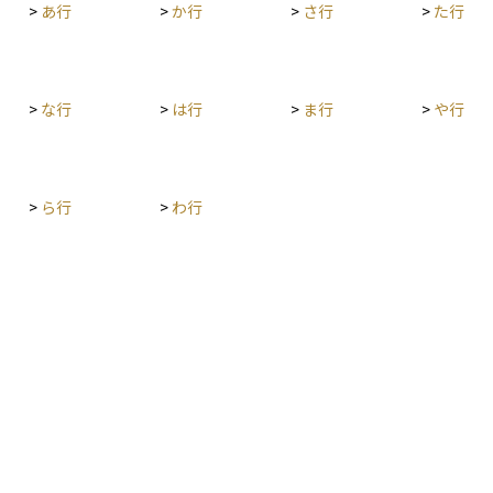
>
あ行
>
か行
>
さ行
>
た行
資産を選
ともあり、貯蓄性のある保険商品として活用され
減ら
く、リス
ることもあります。資産運用やライフプランを考
な資
えるうえで、保険の解約によって現金化できる金
運用
額がいくらになるかを把握しておくことはとても
す。
大切です。
>
な行
>
は行
>
ま行
>
や行
>
ら行
>
わ行