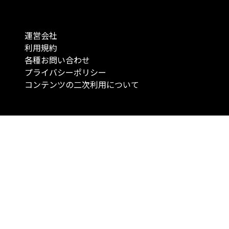
運営会社
利用規約
各種お問い合わせ
プライバシーポリシー
コンテンツの二次利用について
当メディアで提供するコンテンツは、情報の提供を目的としており、投資
行動を勧誘する目的で、作成したものではありません。 銘柄の選択、売買
投資の最終決定は、お客様ご自身でご判断いただきますようお願いいたしま
コンテンツの情報は、弊社が信頼できると判断した情報源から入手したも
が、その情報源の確実性を保証したものではありません。 また、本コンテ
載内容は、予告なしに変更することがあります。
「投資のコンシェルジュ」はMONO Investmentの登録商標です（登録商標
6527070号）。
Copyright © 2022 株式会社MONO Investment All rights reserved.