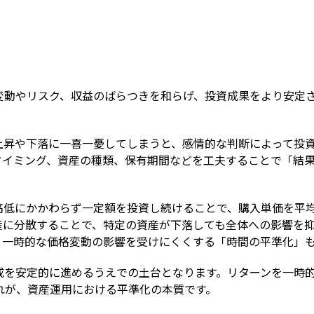
Term
変動やリスク、収益のばらつきを和らげ、投資成果をより安定
上昇や下落に一喜一憂してしまうと、感情的な判断によって投
タイミング、資産の種類、保有期間などを工夫することで「結果
高低にかかわらず一定額を投資し続けることで、購入単価を平
産に分散することで、特定の資産が下落しても全体への影響を
、一時的な価格変動の影響を受けにくくする「時間の平準化」
成を安定的に進めるうえでの土台となります。リターンを一時
れが、資産運用における平準化の本質です。