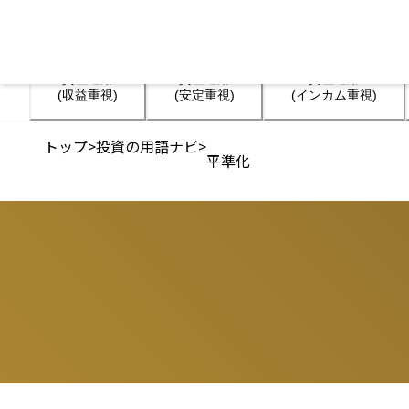
資産運用

資産運用

資産運用

(収益重視)
(安定重視)
(インカム重視)
トップ
>
投資の用語ナビ
>
平準化