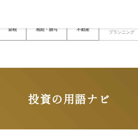
ライフ

節税
相続・贈与
不動産
プランニング
投資の用語ナビ