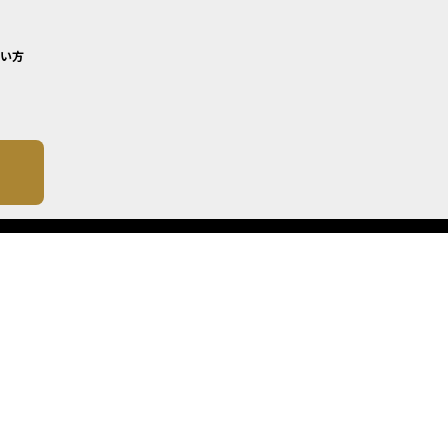
い方
について