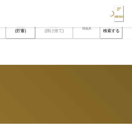
Loading...
MENU
保険

保険

M&A
検索する
(貯蓄)
(掛け捨て)