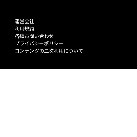
運営会社
利用規約
各種お問い合わせ
プライバシーポリシー
コンテンツの二次利用について
当メディアで提供するコンテンツは、情報の提供を目的としており、投資
行動を勧誘する目的で、作成したものではありません。 銘柄の選択、売買
投資の最終決定は、お客様ご自身でご判断いただきますようお願いいたしま
コンテンツの情報は、弊社が信頼できると判断した情報源から入手したも
が、その情報源の確実性を保証したものではありません。 また、本コンテ
載内容は、予告なしに変更することがあります。
「投資のコンシェルジュ」はMONO Investmentの登録商標です（登録商標
6527070号）。
Copyright © 2022 株式会社MONO Investment All rights reserved.