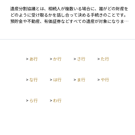
通じて、相続税評価額をコントロールすることが、家族への負
す。なお、配偶者の収入が一定額を超えるとこの控除が使えな
遺産分割協議とは、相続人が複数いる場合に、誰がどの財産を
担を減らし、スムーズな資産承継を実現するための鍵となりま
くなるため、「○○万円の壁」といった表現で語られることも
どのように受け取るかを話し合って決める手続きのことです。
す。
あります。資産運用やライフプランを考える際には、税金の仕
預貯金や不動産、有価証券などすべての遺産が対象になりま
組みを理解しておくことが大切であり、配偶者控除はその中で
す。原則として相続人全員の合意が必要で、話し合いの結果を
も身近で影響の大きい制度のひとつです。
「遺産分割協議書」という文書にまとめて、全員が署名・押印
します。遺言書がない場合や、遺言があっても一部の財産につ
いて分け方が指定されていないときに行われます。もし話し合
いがまとまらない場合は、家庭裁判所での調停手続きに進むこ
>
あ行
>
か行
>
さ行
>
た行
とになります。
>
な行
>
は行
>
ま行
>
や行
>
ら行
>
わ行