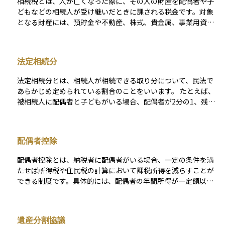
相続税とは、人が亡くなった際に、その人の財産を配偶者や子
どもなどの相続人が受け継いだときに課される税金です。対象
となる財産には、預貯金や不動産、株式、貴金属、事業用資産
などが含まれ、相続財産の合計額が一定の基準額を超えると課
税対象となります。 相続税には、「3,000万円＋600万円×法定
相続人の数」で計算される基礎控除があり、この範囲内であれ
法定相続分
ば原則として税金はかかりません。しかし、資産規模が大きい
場合や相続人の数が少ない場合には、課税対象となり、10％〜
法定相続分とは、相続人が相続できる取り分について、民法で
55％の累進税率が適用されます。 さらに、相続税にはさまざま
あらかじめ定められている割合のことをいいます。 たとえば、
な非課税枠や控除制度が設けられており、これらを適切に活用
被相続人に配偶者と子どもがいる場合、配偶者が2分の1、残り
することで税負担を抑えることが可能です。代表的な制度には
の2分の1を子どもたちが均等に分けるというように、法定相続
以下のようなものがあります。 - 生命保険金の非課税枠：法定
分が設定されています。 相続人の組み合わせによって割合は異
相続人1人あたり500万円まで非課税 - 死亡退職金の非課税枠：
なり、たとえば「配偶者と親」が相続人の場合は、配偶者が3分
生命保険と同様に1人あたり500万円まで非課税 - 債務控除：被
配偶者控除
の2、親が3分の1、「配偶者と兄弟姉妹」の場合は、配偶者が4
相続人に借入金などの債務があった場合、その金額を控除可能
分の3、兄弟姉妹が4分の1というように決まっています。 遺言
- 葬式費用の控除：通夜・葬儀などにかかった費用は、相続財
配偶者控除とは、納税者に配偶者がいる場合、一定の条件を満
書がある場合は、その内容が優先されますが、遺言がない場合
産から差し引くことができる また、配偶者には配偶者の税額軽
たせば所得税や住民税の計算において課税所得を減らすことが
や、遺産分割協議の目安として法定相続分が使われることが一
減（1億6,000万円または法定相続分まで非課税）が認められて
できる制度です。具体的には、配偶者の年間所得が一定額以下
般的です。 この割合はあくまで「基準」であり、相続人間の話
おり、適切に遺産分割を行えば、税額を大幅に減らすことがで
であれば、納税者の所得から一定金額を差し引くことができる
し合いで異なる分け方をすることも可能です。
きます。 相続税は、財産の種類や分割の仕方、受け取る人の立
ため、結果として支払う税金が少なくなります。この制度は、
場によって税額が大きく変動するため、生前からの対策が非常
家計全体の負担を軽減するためのもので、特にパートタイムや
遺産分割協議
に重要です。生命保険や不動産の活用、資産の組み替えなどを
扶養内で働く配偶者がいる世帯にとって重要な意味を持ちま