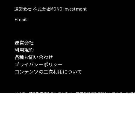
運営会社: 株式会社MONO Investment
Email:
運営会社
利用規約
各種お問い合わせ
プライバシーポリシー
コンテンツの二次利用について
当メディアで提供するコンテンツは、情報の提供を目的としており、投資
行動を勧誘する目的で、作成したものではありません。 銘柄の選択、売買
投資の最終決定は、お客様ご自身でご判断いただきますようお願いいたしま
コンテンツの情報は、弊社が信頼できると判断した情報源から入手したも
が、その情報源の確実性を保証したものではありません。 また、本コンテ
載内容は、予告なしに変更することがあります。