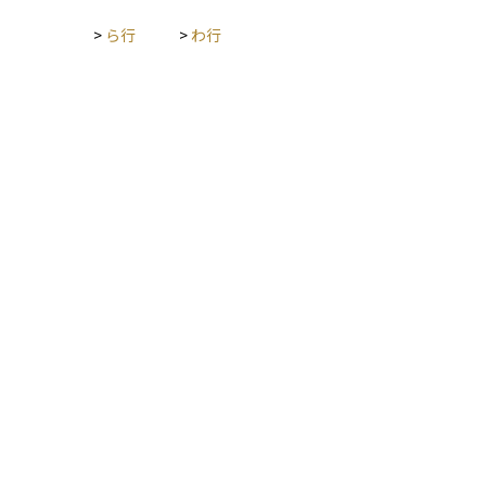
>
ら行
>
わ行