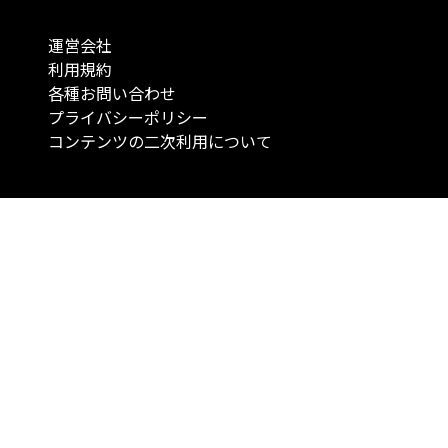
運営会社
利用規約
各種お問い合わせ
プライバシーポリシー
コンテンツの二次利用について
当メディアで提供するコンテンツは、情報の提供を目的としており、投資
行動を勧誘する目的で、作成したものではありません。 銘柄の選択、売買
投資の最終決定は、お客様ご自身でご判断いただきますようお願いいたしま
コンテンツの情報は、弊社が信頼できると判断した情報源から入手したも
が、その情報源の確実性を保証したものではありません。 また、本コンテ
載内容は、予告なしに変更することがあります。
「投資のコンシェルジュ」はMONO Investmentの登録商標です（登録商標
6527070号）。
Copyright © 2022 株式会社MONO Investment All rights reserved.