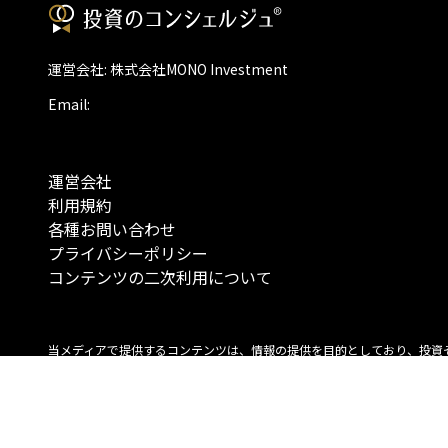
運営会社: 株式会社MONO Investment
Email:
運営会社
利用規約
各種お問い合わせ
プライバシーポリシー
コンテンツの二次利用について
当メディアで提供するコンテンツは、情報の提供を目的としており、投資
行動を勧誘する目的で、作成したものではありません。 銘柄の選択、売買
投資の最終決定は、お客様ご自身でご判断いただきますようお願いいたしま
コンテンツの情報は、弊社が信頼できると判断した情報源から入手したも
が、その情報源の確実性を保証したものではありません。 また、本コンテ
載内容は、予告なしに変更することがあります。