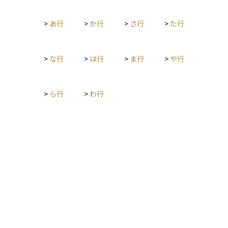
>
あ行
>
か行
>
さ行
>
た行
>
な行
>
は行
>
ま行
>
や行
>
ら行
>
わ行