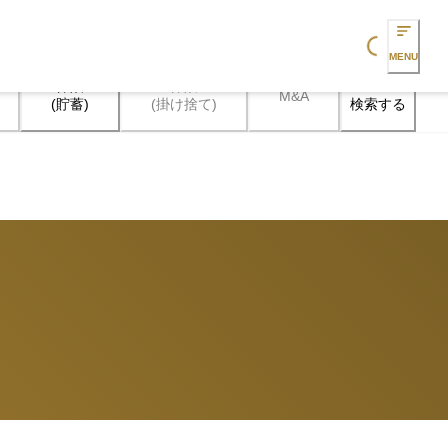
Loading...
MENU
保険

保険

M&A
検索する
(貯蓄)
(掛け捨て)