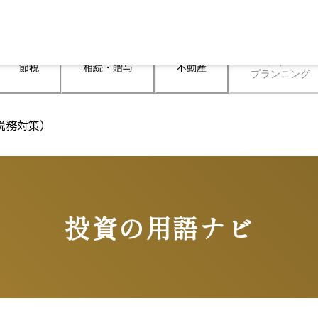
ライフ

節税
相続・贈与
不動産
プランニング
税務対策）
投資の用語ナビ