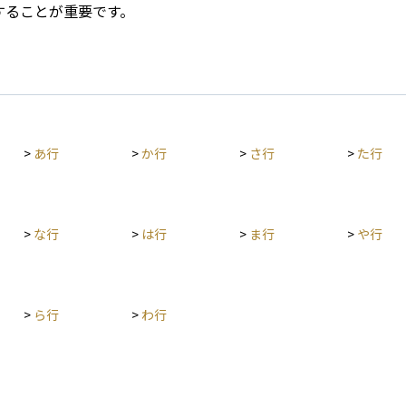
することが重要です。
>
あ行
>
か行
>
さ行
>
た行
>
な行
>
は行
>
ま行
>
や行
>
ら行
>
わ行