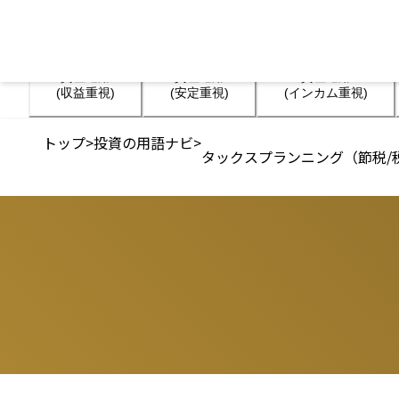
資産運用

資産運用

資産運用

(収益重視)
(安定重視)
(インカム重視)
トップ
>
投資の用語ナビ
>
タックスプランニング（節税/