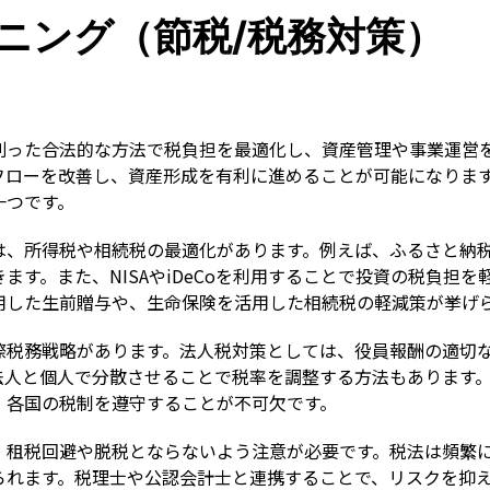
Term
ニング（節税/税務対策）
則った合法的な方法で税負担を最適化し、資産管理や事業運営
フローを改善し、資産形成を有利に進めることが可能になりま
一つです。
は、所得税や相続税の最適化があります。例えば、ふるさと納
ます。また、NISAやiDeCoを利用することで投資の税負担
用した生前贈与や、生命保険を活用した相続税の軽減策が挙げ
際税務戦略があります。法人税対策としては、役員報酬の適切
法人と個人で分散させることで税率を調整する方法もあります
、各国の税制を遵守することが不可欠です。
、租税回避や脱税とならないよう注意が必要です。税法は頻繁
られます。税理士や公認会計士と連携することで、リスクを抑