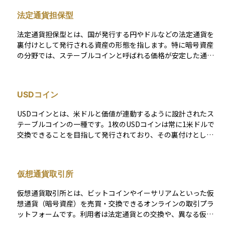
本円といった法定通貨と1対1の比率で価値を保つよう設計され
法定通貨担保型
ており、たとえば「1ステーブルコイン＝1ドル」となるよう
に、裏付けとなる資産を保有して安定性を確保します。そのた
法定通貨担保型とは、国が発行する円やドルなどの法定通貨を
め、暗号資産の技術的な利便性を維持しながら、価格の安定性
裏付けとして発行される資産の形態を指します。特に暗号資産
も兼ね備えており、送金や決済、資産の避難先として利用が広
の分野では、ステーブルコインと呼ばれる価格が安定した通貨
がっています。資産運用の視点からも、価格変動リスクを抑え
の仕組みに使われています。 例えば、1枚のコインの裏には同
つつ、ブロックチェーン技術の恩恵を受けたいと考える投資家
等の1ドルが準備金として保管されていることで、価格の変動が
にとって注目されている存在です。
小さくなり、安心して利用できるようになります。この仕組み
USDコイン
によって、暗号資産を利用した送金や決済の利便性を高めつ
つ、価格の安定性を保つことが可能になります。
USDコインとは、米ドルと価値が連動するように設計されたス
テーブルコインの一種です。1枚のUSDコインは常に1米ドルで
交換できることを目指して発行されており、その裏付けとして
発行主体が米ドルやそれに準じる資産を保有しています。 利用
者は価格変動の大きい暗号資産よりも安定した取引が可能にな
るため、送金や決済、資産の保全手段として広く利用されてい
仮想通貨取引所
ます。発行や管理は米国の事業者が行っており、透明性を高め
るために準備金の監査報告を定期的に公表しています。暗号資
仮想通貨取引所とは、ビットコインやイーサリアムといった仮
産市場の中では信頼性の高いステーブルコインとして位置づけ
想通貨（暗号資産）を売買・交換できるオンラインの取引プラ
られています。
ットフォームです。利用者は法定通貨との交換や、異なる仮想
通貨間での取引、送金、資産管理を行うことができます。取引