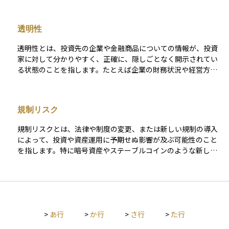
所には「中央集権型（CEX）」と「分散型（DEX）」の2種類が
あり、前者は運営企業が取引や資産を管理し、後者はブロック
透明性
チェーン技術によりユーザー同士で直接取引を行う仕組みで
す。 日本では金融庁の登録を受けた仮想通貨交換業者が運営し
透明性とは、投資先の企業や金融商品についての情報が、投資
ており、顧客資産の分別管理や本人確認など、一定の規制が設
家に対して分かりやすく、正確に、隠しごとなく開示されてい
けられています。取引所の選定にあたっては、取り扱い銘柄、
る状態のことを指します。たとえば企業の財務状況や経営方
手数料、セキュリティ体制、使いやすさなどを考慮することが
針、リスクなどが明確に公開されていれば、投資家は安心して
重要です。
判断を下すことができます。 また、投資信託やETFなどの商品
でも、運用方針や手数料、保有資産などの情報がしっかり開示
規制リスク
されていることが求められます。金融機関や運用会社の信頼性
にも関わる要素であり、金融庁などの規制当局によっても透明
規制リスクとは、法律や制度の変更、または新しい規制の導入
性の確保が推進されています。初心者にとっても、透明性の高
によって、投資や資産運用に予期せぬ影響が及ぶ可能性のこと
い情報に基づいて投資判断を行うことは、リスクを抑え、安全
を指します。特に暗号資産やステーブルコインのような新しい
な資産運用を行うための大きな助けとなります。
金融商品は、各国で規制の方向性が定まっていない場合が多
く、突然の規制強化や利用制限によって価格が下落したり、サ
ービスが停止したりすることがあります。 規制リスクは投資家
自身の努力では避けにくいため、投資判断をする際には対象と
なる国や地域の法制度や監督機関の動向を把握しておくことが
>
あ行
>
か行
>
さ行
>
た行
重要です。安定した投資を行うためには、規制リスクを理解
し、分散投資などで備えることが求められます。