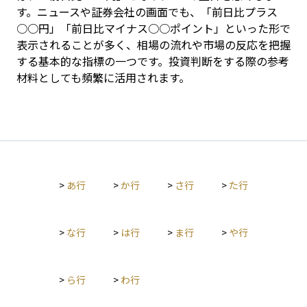
す。ニュースや証券会社の画面でも、「前日比プラス
○○円」「前日比マイナス○○ポイント」といった形で
表示されることが多く、相場の流れや市場の反応を把握
する基本的な指標の一つです。投資判断をする際の参考
材料としても頻繁に活用されます。
>
あ行
>
か行
>
さ行
>
た行
>
な行
>
は行
>
ま行
>
や行
>
ら行
>
わ行