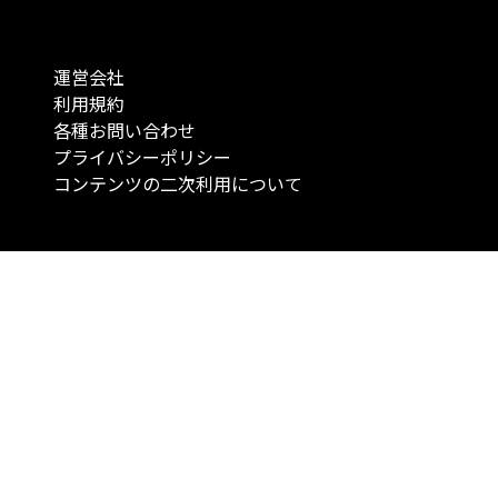
運営会社
利用規約
各種お問い合わせ
プライバシーポリシー
コンテンツの二次利用について
当メディアで提供するコンテンツは、情報の提供を目的としており、投資
行動を勧誘する目的で、作成したものではありません。 銘柄の選択、売買
投資の最終決定は、お客様ご自身でご判断いただきますようお願いいたしま
コンテンツの情報は、弊社が信頼できると判断した情報源から入手したも
が、その情報源の確実性を保証したものではありません。 また、本コンテ
載内容は、予告なしに変更することがあります。
「投資のコンシェルジュ」はMONO Investmentの登録商標です（登録商標
6527070号）。
Copyright © 2022 株式会社MONO Investment All rights reserved.