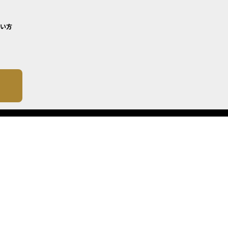
い方
について