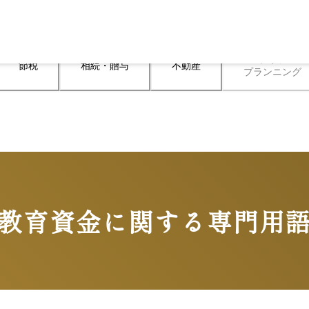
ライフ

節税
相続・贈与
不動産
プランニング
教育資金に関する専門用