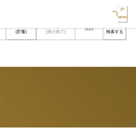
Loading...
MENU
保険

保険

M&A
検索する
(貯蓄)
(掛け捨て)
語