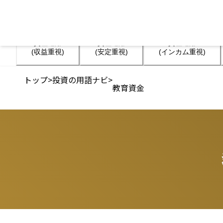
資産運用

資産運用

資産運用

(収益重視)
(安定重視)
(インカム重視)
トップ
>
投資の用語ナビ
>
教育資金