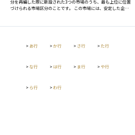
分を再編した際に新設された3つの市場のうち、最も上位に位置
づけられる市場区分のことです。 この市場には、安定した企業
経営や高いガバナンス（企業統治）、適切な情報開示が求めら
れ、主に国内外の機関投資家が投資対象とすることを想定して
います。 プライム市場に上場するためには、株主数や流通株式
比率、コーポレートガバナンス体制などの厳しい基準を満たす
必要があります。そのため、プライム市場に上場している企業
>
あ行
>
か行
>
さ行
>
た行
は、信頼性や成長性が高いと評価される傾向があります。投資
初心者にとっても、この市場に上場している銘柄は比較的安心
して調べ始める対象として適しています。
>
な行
>
は行
>
ま行
>
や行
>
ら行
>
わ行